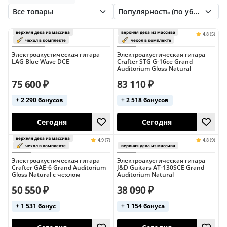
Takamine
Taylor
Washburn
Yamaha
Электроакустическая гитара
Электроакустическая гитара
LAG Blue Wave DCE
Crafter STG G-16ce Grand
Auditorium Gloss Natural
75 600 ₽
83 110 ₽
+ 2 290 бонусов
+ 2 518 бонусов
Республика 
верхняя дека из массива
верхняя дека из 
чехол в комплекте
чехол в ком
Сегодня
Сегодня
Электроакустическая гитара
Электроакустическая гитара
Crafter GAE-6 Grand Auditorium
J&D Guitars AT-130SCE Grand
Gloss Natural с чехлом
Auditorium Natural
50 550 ₽
38 090 ₽
+ 1 531 бонус
+ 1 154 бонуса