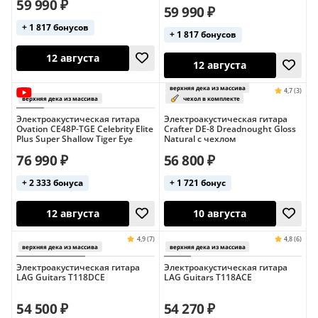
59 990 ₽
59 990 ₽
+ 1 817 бонусов
+ 1 817 бонусов
Электроакустическая гитара
Электроакустическая гитара
Ovation CE48P-TGE Celebrity Elite
Crafter DE-8 Dreadnought Gloss
Plus Super Shallow Tiger Eye
Natural с чехлом
12 августа
9 августа
76 990 ₽
56 800 ₽
+ 2 333 бонуса
+ 1 721 бонус
Состояние: среднее
Состояние: плохо
верхняя дека из массива
Республика 
Винтаж
Винтаж
чехол в комплекте
верхняя дека из 
Электроакустическая гитара
Электроакустическая гитара
LAG Guitars T118DCE
LAG Guitars T118ACE
54 500 ₽
54 270 ₽
12 августа