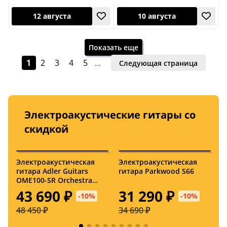
верхняя дека из массива
10 августа
10 августа
4,7 (3)
чехол в комплекте
верхняя дека из 
Показать еще
1
2
3
4
5
…
Следующая страница
Электроакустические гитары со
10 августа
10 августа
скидкой
Электроакустическая
Электроакустическая
Э
верхняя дека из массива
верхняя дека из 
гитара Adler Guitars
гитара Parkwood S66
г
OME100-SR Orchestra
1
Gloss Natural
G
43 690 ₽
31 290 ₽
-10%
-10%
48 450 ₽
34 690 ₽
1