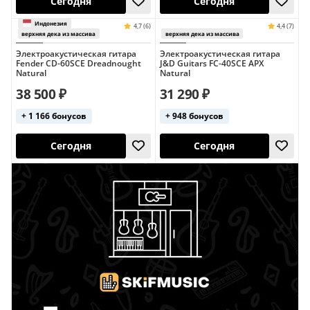
Электроакустическая гитара
Электроакустическая гитара
Fender CD-60SCE Dreadnought
J&D Guitars FC-40SCE APX
Сегодня
Сегодня
Natural
Natural
38 500 ₽
31 290 ₽
верхняя дека из массива
4,9 (7)
чехол в комплекте
верхняя дека из 
+ 1 166 бонусов
+ 948 бонусов
Сегодня
Сегодня
Индонезия
4,7 (6)