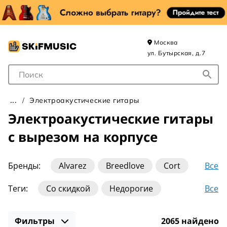
Москва
ул. Бутырская, д.7
Поле для Поиска
Электроакустические гитары
Электроакустические гитары
с вырезом на корпусе
Все
Бренды:
Alvarez
Breedlove
Cort
Crafter
D'Angelico
Fender
Gibson
Все
Теги:
Со скидкой
Недорогие
Gretsch
Guild
Ibanez
J&D
LAG
Для начинающих
Из массива
Lava
Martin
Ovation
Sigma
Фильтры
2065 найдено
До 15000 руб
До 20000 руб