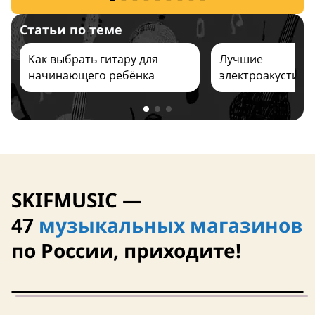
12 августа
10 августа
Статьи по теме
Как выбрать гитару для
Лучшие
начинающего ребёнка
электроакустиче
2026
верхняя дека из 
верхняя дека из массива
чехол в ком
SKIFMUSIC —
47
музыкальных магазинов
по России, приходите!