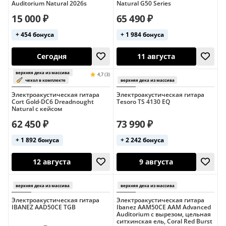
Auditorium Natural 2026s
Natural G50 Series
15 000 ₽
65 490 ₽
+ 454 бонуса
+ 1 984 бонуса
Сегодня
Электроакустическая гитара
Электроакустическая гитара
Сегодня
Cort Gold-DC6 Dreadnought
Tesoro TS 4130 EQ
Natural с кейсом
62 450 ₽
73 990 ₽
+ 1 892 бонуса
+ 2 242 бонуса
Электроакустическая гитара
Электроакустическая гитара
Республика Корея
Состояние: хоро
IBANEZ AAD50CE TGB
Ibanez AAM50CE AAM Advanced
Сегодня
11 августа
Auditorium с вырезом, цельная
верхняя дека из массива
верхняя дека из 
4,2 (5)
Винтаж
ситхинская ель, Coral Red Burst
кейс в комплекте
чехол в ком