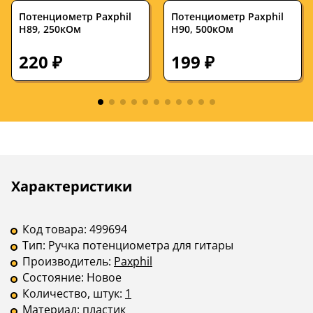
Потенциометр Paxphil
Потенциометр Paxphil
H89, 250кОм
H90, 500кОм
220 ₽
199 ₽
Описание
Инструкции
Характеристики
Код товара:
499694
Тип:
Ручка потенциометра для гитары
Производитель:
Paxphil
Состояние:
Новое
Количество, штук:
1
Материал:
пластик