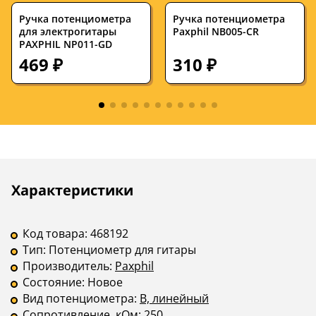
Ручка потенциометра
Ручка потенциометра
для электрогитары
Paxphil NB005-CR
PAXPHIL NP011-GD
469 ₽
310 ₽
Описание
Инструкции
Характеристики
Код товара:
468192
Тип:
Потенциометр для гитары
Производитель:
Paxphil
Состояние:
Новое
Вид потенциометра:
B, линейный
Сопротивление, кОм:
250