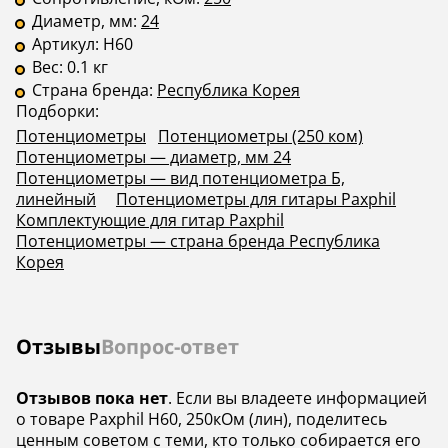
Диаметр, мм:
24
Артикул:
H60
Вес:
0.1 кг
Страна бренда:
Республика Корея
Подборки:
Потенциометры
Потенциометры (250 ком)
Потенциометры — диаметр, мм 24
Потенциометры — вид потенциометра Б,
линейный
Потенциометры для гитары Paxphil
Комплектующие для гитар Paxphil
Потенциометры — страна бренда Республика
Корея
Отзывы
Вопрос-ответ
Отзывов пока нет
. Если вы владеете информацией
о товаре Paxphil H60, 250кОм (лин), поделитесь
ценным советом с теми, кто только собирается его