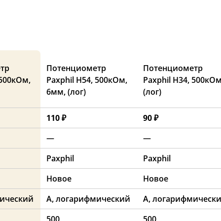
тр
Потенциометр
Потенциометр
 500кОм,
Paxphil H54, 500кОм,
Paxphil H34, 500кО
6мм, (лог)
(лог)
110 ₽
90 ₽
—
—
Paxphil
Paxphil
Новое
Новое
мический
A, логарифмический
A, логарифмическ
500
500