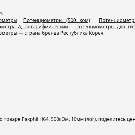
и:
ометры
Потенциометры (500 ком)
Потенциомет
ометра А, логарифмический
Потенциометры для гит
метры — страна бренда Республика Корея
 товаре Paxphil H64, 500кОм, 10мм (лог), поделитесь це