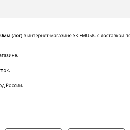
0мм (лог)
в интернет-магазине SKIFMUSIC с доставкой п
агазине.
пок.
од России.