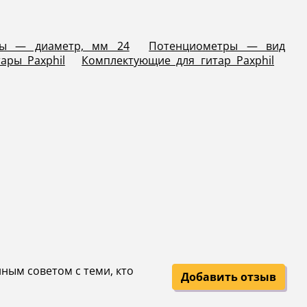
ры — диаметр, мм 24
Потенциометры — вид
ары Paxphil
Комплектующие для гитар Paxphil
нным советом с теми, кто
Добавить отзыв