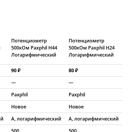
Потенциометр
Потенциометр
м
500кОм Paxphil H44
500кОм Paxphil H24
Логарифмический
Логарифмический
90 ₽
80 ₽
—
—
Paxphil
Paxphil
Новое
Новое
ий
A, логарифмический
A, логарифмический
500
500