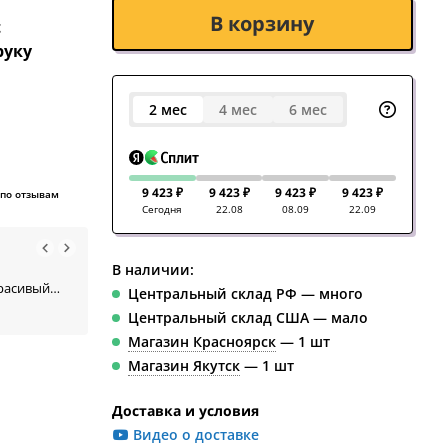
В корзину
t
руку
2 мес
4 мес
6 мес
9 423 ₽
9 423 ₽
9 423 ₽
9 423 ₽
 по отзывам
Сегодня
22.08
08.09
22.09
🟊
🟊
5,0
Григорий
5,0
Ми
В наличии:
Красивая отделка, качественная сборка,
Из плюсов: 
красивый
достойный звук
звукосним
Центральный склад РФ — много
но смотреть
Центральный склад США — мало
Магазин Красноярск
— 1 шт
Магазин Якутск
— 1 шт
Доставка и условия
Видео о доставке