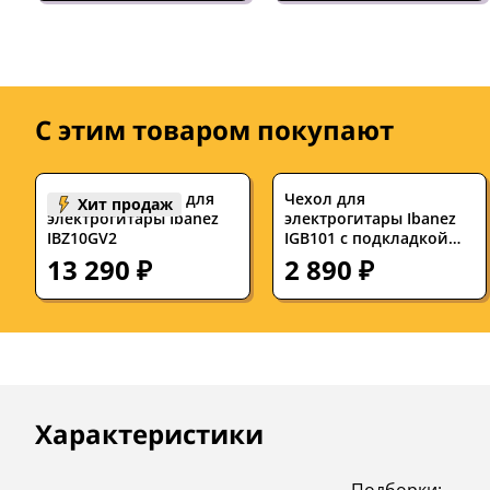
С этим товаром покупают
Комбоусилитель для
Чехол для
Хит продаж
электрогитары Ibanez
электрогитары Ibanez
IBZ10GV2
IGB101 с подкладкой
10мм
13 290 ₽
2 890 ₽
Описание
Инструкции
Характеристики
Подборки: