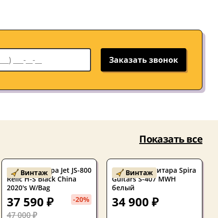
Заказать звонок
Показать все
Электрогитара Jet JS-800
Б/У Электрогитара Spira
Винтаж
Винтаж
Relic H-S Black China
Guitars S-407 MWH
2020's W/Bag
белый
37 590 ₽
34 900 ₽
-20%
47 000 ₽