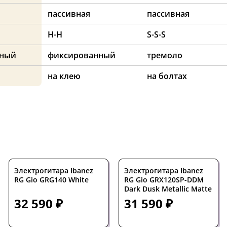
пассивная
пассивная
H-H
S-S-S
нный
фиксированный
тремоло
на клею
на болтах
Электрогитара Ibanez
Электрогитара Ibanez
RG Gio GRG140 White
RG Gio GRX120SP-DDM
Dark Dusk Metallic Matte
32 590 ₽
31 590 ₽