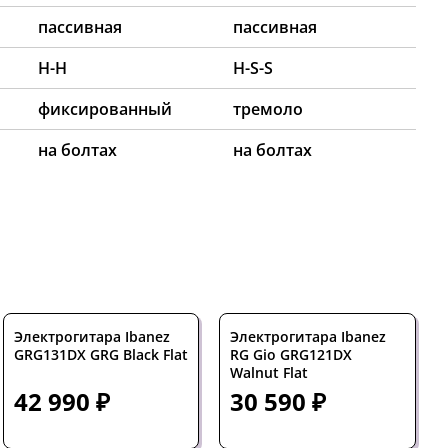
пассивная
пассивная
H-H
H-S-S
фиксированный
тремоло
на болтах
на болтах
Электрогитара Ibanez
Электрогитара Ibanez
GRG131DX GRG Black Flat
RG Gio GRG121DX
Walnut Flat
42 990 ₽
30 590 ₽