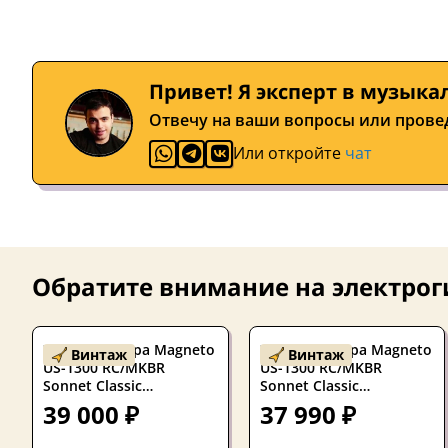
Привет! Я эксперт в музыка
Отвечу на ваши вопросы или прове
Или откройте
чат
Обратите внимание на
электрог
Электрогитара Magneto
Электрогитара Magneto
Винтаж
Винтаж
US-1300 RC/MKBR
US-1300 RC/MKBR
Sonnet Classic
Sonnet Classic
Stratocaster HSS Metallic
Stratocaster HSS Metallic
39 000 ₽
37 990 ₽
Brown 2025s
Brown 2025s