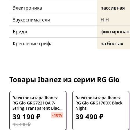
Электроника
пассивная
Звукосниматели
H-H
Бридж
фиксирова
Крепление грифа
на болтах
Товары Ibanez из серии
RG Gio
Электрогитара Ibanez
Электрогитара Ibanez
RG Gio GRG7221QA 7-
RG Gio GRG170DX Black
String Transparent Black
Night
Sunburst
39 190 ₽
39 490 ₽
-10%
43 490 ₽