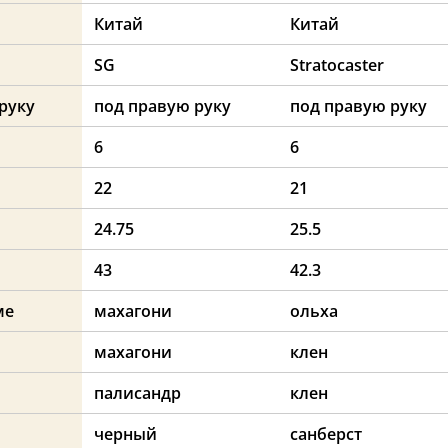
Китай
Китай
SG
Stratocaster
руку
под правую руку
под правую руку
6
6
22
21
24.75
25.5
43
42.3
ме
махагони
ольха
махагони
клен
палисандр
клен
черный
санберст