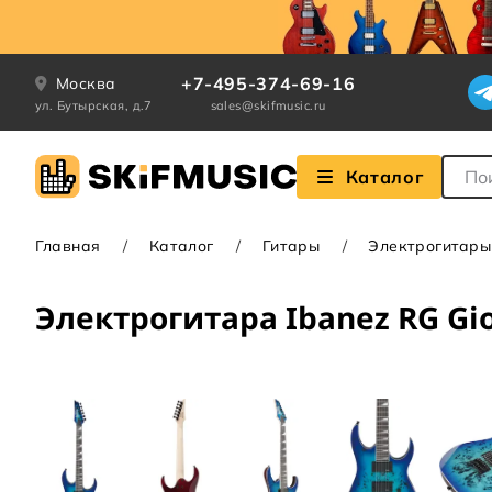
+7-495-374-69-16
Москва
ул. Бутырская, д.7
sales@skifmusic.ru
Поле
Каталог
Главная
Каталог
Гитары
Электрогитары
Электрогитара Ibanez RG Gi