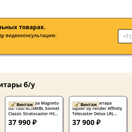
льных товарах.
ду видеоконсультацию.
итары б/у
Электрогитара Magneto
Б/У Электрогитара
Винтаж
Винтаж
US-1300 RC/MKBL Sonnet
Squier by Fender Affinity
Classic Stratocaster HSS
Telecaster Delux LRL
Metallic Blue 2025s
CFM 2021s
37 990 ₽
37 900 ₽