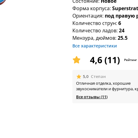
Состояние:
Новое
Форма корпуса:
Superstra
Ориентация:
под правую 
Количество струн:
6
Количество ладов:
24
Мензура, дюймов:
25.5
Все характеристики
4,6 (11)
Рейтинг
🟊
5,0
Степан
Отличная отделка, хорошие
звукосниматели и фурнитура, 
инструмент, на который прият
Все отзывы (
11
)