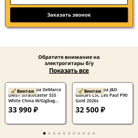
Заказать звонок
Обратите внимание на
электрогитары б/у
Показать все
Электрогитара DeMarco
Электрогитара J&D
Винтаж
Винтаж
DMST Stratocaster SSS
Guitars LSC Les Paul P90
White China W/Gigbag
Gold 2026s
2023
33 990 ₽
32 500 ₽