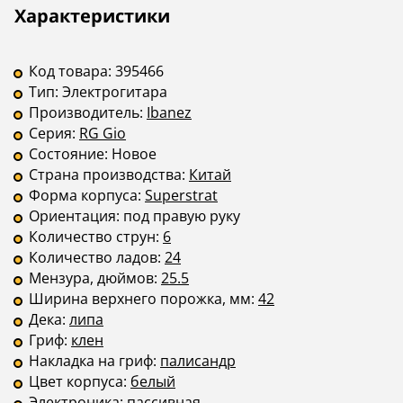
Описание
Инструкции
Характеристики
Код товара:
395466
Тип:
Электрогитара
Производитель:
Ibanez
Серия:
RG Gio
Состояние:
Новое
Страна производства:
Китай
Форма корпуса:
Superstrat
Ориентация:
под правую руку
Количество струн:
6
Количество ладов:
24
Мензура, дюймов:
25.5
Ширина верхнего порожка, мм:
42
Дека:
липа
Гриф:
клен
Накладка на гриф:
палисандр
Цвет корпуса:
белый
Электроника:
пассивная