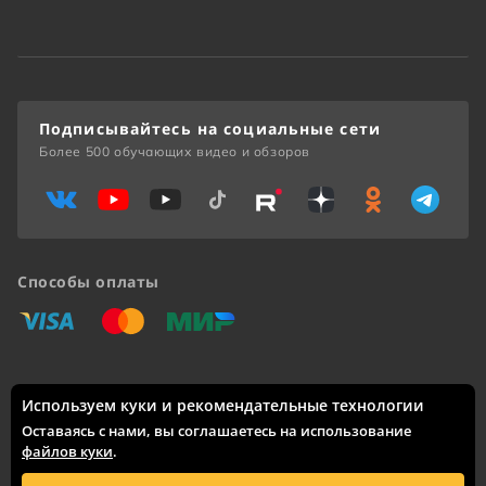
Подписывайтесь на социальные сети
Более 500 обучающих видео и обзоров
Способы оплаты
«Виза»
«Мастеркард»
«Мир»
Используем куки и рекомендательные технологии
Доставка по России: Москва, Санкт-Петербург, Новосибирск,
Екатеринбург, Казань, Нижний Новгород, Челябинск,
Оставаясь с нами, вы соглашаетесь на использование
Красноярск, Самара, Уфа, Ростов-на-Дону, Омск, Краснодар,
файлов куки
.
Воронеж, Волгоград, Пермь и другие города.