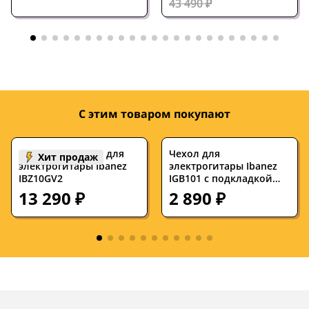
43 490 ₽
Звукосниматели
H-S-S
S-S-S
Бридж
тремоло
тремоло
Крепление грифа
на болтах
на болтах
С этим товаром покупают
Комбоусилитель для
Чехол для
Хит продаж
электрогитары Ibanez
электрогитары Ibanez
IBZ10GV2
IGB101 с подкладкой
10мм
13 290 ₽
2 890 ₽