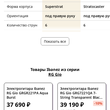
Форма корпуса
Superstrat
Stratocaster
Ориентация
под правую руку
под правую ру
Количество струн
6
6
Количество ладов
24
21
Показать все
Мензура, дюймов
25.5
25.5
Ширина верхнего
42
42.3
порожка, мм
Дека
липа
ольха
Товары Ibanez из серии
RG Gio
Гриф
клен
клен
Накладка на гриф
палисандр
клен
Электрогитара Ibanez
Электрогитара Ibanez
RG Gio GRGR221PA Aqua
RG Gio GRG7221QA 7-
Цвет корпуса
белый
санберст
Burst
String Transparent Black
Sunburst
37 690 ₽
39 190 ₽
-10%
Электроника
пассивная
пассивная