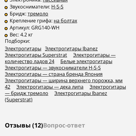
Звукосниматели:
H-S-S
Бридж:
тремоло
Крепление грифа:
на болтах
Артикул:
GRG140-WH
Вес:
4.2 кг
Подборки:
Электрогитары
Электрогитары Ibanez
Электрогитары Superstrat
Электрогитары —
количество ладов 24
Белые электрогитары
Электрогитары — звукосниматели H-S-S
Электрогитары — страна бренда Япония
Электрогитары — ширина верхнего порожка, мм
42
Электрогитары — дека липа
Электрогитары
— бридж тремоло
Электрогитары Ibanez
(Superstrat)
Отзывы (12)
Вопрос-ответ