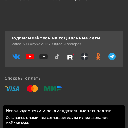
Подписывайтесь на социальные сети
Более 500 обучающих видео и обзоров
Способы оплаты
«Виза»
«Мастеркард»
«Мир»
Используем куки и рекомендательные технологии
Доставка по России: Москва, Санкт-Петербург, Новосибирск,
Екатеринбург, Казань, Нижний Новгород, Челябинск,
Оставаясь с нами, вы соглашаетесь на использование
Красноярск, Самара, Уфа, Ростов-на-Дону, Омск, Краснодар,
файлов куки
.
Воронеж, Волгоград, Пермь и другие города.