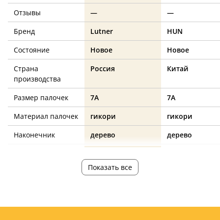
Отзывы
—
—
Бренд
Lutner
HUN
Состояние
Новое
Новое
Страна
Россия
Китай
производства
Размер палочек
7A
7A
Материал палочек
гикори
гикори
Наконечник
дерево
дерево
Цвет
натуральный
красный
Показать все