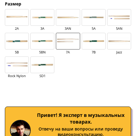
Размер
2A
3A
3AN
5A
5AN
5B
5BN
7A
7B
Jazz
Rock Nylon
SD1
Привет! Я эксперт в музыкальных
товарах.
Отвечу на ваши вопросы или проведу
видеоконсультацию.