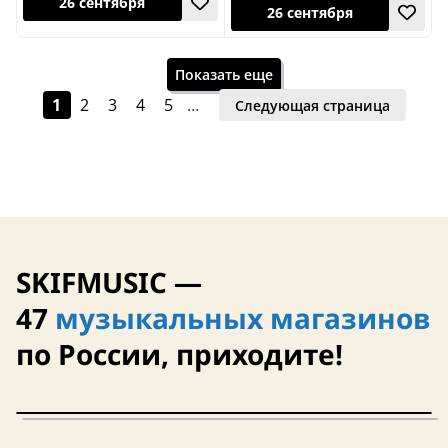
Показать еще
1
2
3
4
5
…
Следующая страница
26 сентября
26 сентября
SKIFMUSIC —
47
музыкальных магазинов
по России, приходите!