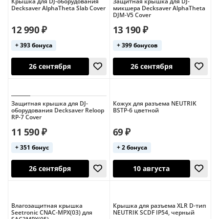
Крышка для DJ-оборудования
Защитная крышка для DJ-
Decksaver AlphaTheta Slab Cover
микшера Decksaver AlphaTheta
DJM-V5 Cover
12 990 ₽
13 190 ₽
+ 393 бонуса
+ 399 бонусов
26 сентября
26 сентября
Защитная крышка для DJ-
Кожух для разъема NEUTRIK
оборудования Decksaver Reloop
BSTP-6 цветной
RP-7 Cover
11 590 ₽
69 ₽
+ 351 бонус
+ 2 бонуса
Влагозащитная крышка
Крышка для разъема XLR D-тип
26 сентября
10 августа
Seetronic CNAC-MPX(03) для
NEUTRIK SCDF IP54, черный