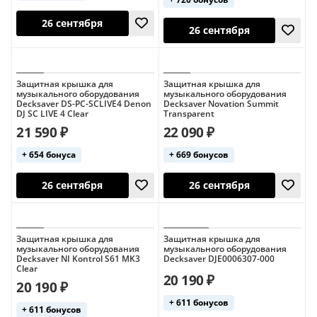
26 сентября
26 сентября
Защитная крышка для
Защитная крышка для
музыкального оборудования
музыкального оборудования
Decksaver DS-PC-SCLIVE4 Denon
Decksaver Novation Summit
DJ SC LIVE 4 Clear
Transparent
21 590 ₽
22 090 ₽
+ 654 бонуса
+ 669 бонусов
26 сентября
Защитная крышка для
Защитная крышка для
26 сентября
музыкального оборудования
музыкального оборудования
Decksaver NI Kontrol S61 MK3
Decksaver DJE0006307-000
Clear
20 190 ₽
20 190 ₽
+ 611 бонусов
+ 611 бонусов