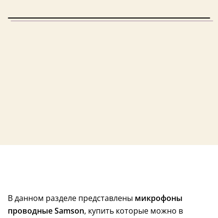
Винтаж
Винтаж
Состояние: не определено
Состояние: не оп
В данном разделе представлены
микрофоны
Винтаж
проводные Samson
, купить которые можно в
Состояние: не определено
кейс в комплект