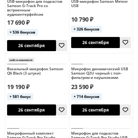
USB-микрофон для подкастов
USB-микрофон Samson Meteor
кейс в комплект
Samson G-Track Pro со
USB
встроенным
аудиоинтерфейсом
10 790 ₽
17 690 ₽
+ 326 бонусов
+ 536 бонусов
26 сентября
26 сентября
Вокальный микрофон Samson
Микрофон динамический USB
Q6 Black (3 штуки)
Samson Q2U черный с поп-
фильтром и наушниками
19 190 ₽
23 590 ₽
+ 581 бонус
+ 714 бонусов
26 сентября
26 сентября
Микрофонный комплект
Микрофон для подкастов
Samson G-Track Pro Studio
Samson G-Track Pro Studio USB