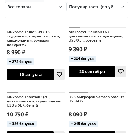
SE Electronics
Samson
Sennheiser
Shure
Superlux
Warm Audio
Октава
Микрофон SAMSON GT3
Микрофон Samson Q2U
студийный, конденсаторный,
динамический, кардиоидный,
кардиоидный, большая
USB/XLR, розовый
диафрагма
9 390 ₽
8 990 ₽
+ 284 бонуса
+ 272 бонуса
26 сентября
10 августа
Микрофон Samson Q2U,
USB-микрофон Samson Satellite
динамический, кардиоидный,
USB/iOS
USB и XLR, белый
10 790 ₽
8 090 ₽
+ 326 бонусов
+ 245 бонусов