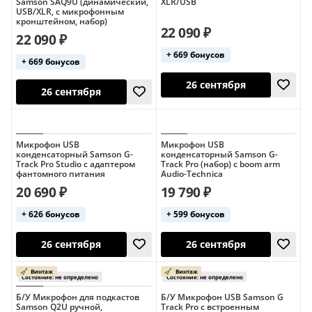
Samson SAQ9U (динамический,
XLR/USB
26 сентября
USB/XLR, с микрофонным
чехол в ком
кронштейном, набор)
22 090 ₽
22 090 ₽
+ 669 бонусов
+ 669 бонусов
Микрофон USB
Микрофон USB
конденсаторный Samson G-
конденсаторный Samson G-
Track Pro Studio с адаптером
Track Pro (набор) с boom arm
26 сентября
26 сентября
фантомного питания
Audio-Technica
20 690 ₽
19 790 ₽
+ 626 бонусов
+ 599 бонусов
кейс в комплекте
Б/У Микрофон для подкастов
Б/У Микрофон USB Samson G
Samson Q2U ручной,
Track Pro с встроенным