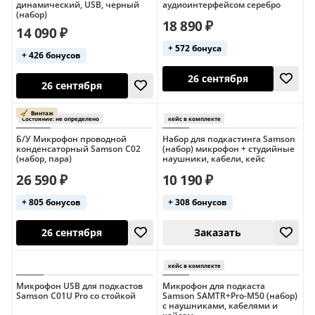
динамический, USB, черный
аудиоинтерфейсом серебро
(набор)
18 890 ₽
26 сентября
14 090 ₽
26 сентября
+ 572 бонуса
+ 426 бонусов
Б/У Микрофон проводной
Набор для подкастинга Samson
конденсаторный Samson C02
(набор) микрофон + студийные
(набор, пара)
наушники, кабели, кейс
26 590 ₽
10 190 ₽
+ 805 бонусов
+ 308 бонусов
26 сентября
26 сентября
Микрофон USB для подкастов
Микрофон для подкаста
Samson C01U Pro со стойкой
Samson SAMTR+Pro-M50 (набор)
с наушниками, кабелями и