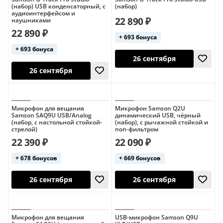
(набор) USB конденсаторный, с
(набор)
аудиоинтерфейсом и
22 890 ₽
наушниками
22 890 ₽
+ 693 бонуса
+ 693 бонуса
26 сентября
26 сентября
Микрофон для вещания
Микрофон Samson Q2U
Samson SAQ9U USB/Analog
динамический USB, чёрный
(набор, с настольной стойкой-
(набор), с рычажной стойкой и
стрелой)
поп-фильтром
22 390 ₽
22 090 ₽
+ 678 бонусов
+ 669 бонусов
26 сентября
Микрофон для вещания
USB-микрофон Samson Q9U