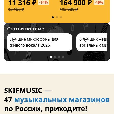
11 316 ₽
164 900 ₽
-14%
-15%
13 150 ₽
193 900 ₽
6
Заказать
Статьи по теме
Заказать
Лучшие микрофоны для
6 лучших недоро
живого вокала 2026
вокальных микр
SKIFMUSIC —
47
музыкальных магазинов
по России, приходите!