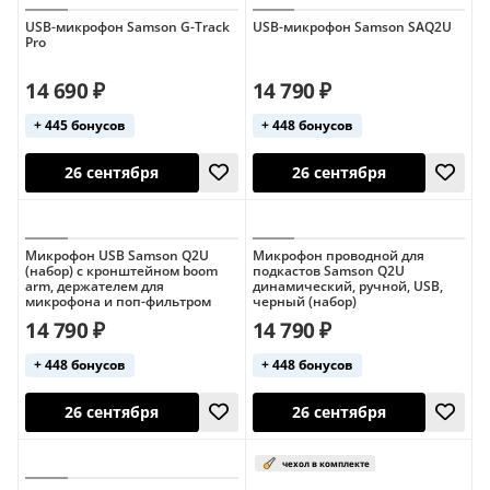
USB-микрофон Samson G-Track
USB-микрофон Samson SAQ2U
Pro
14 690 ₽
14 790 ₽
+ 445 бонусов
+ 448 бонусов
26 сентября
26 сентября
Микрофон USB Samson Q2U
Микрофон проводной для
(набор) с кронштейном boom
подкастов Samson Q2U
arm, держателем для
динамический, ручной, USB,
микрофона и поп-фильтром
черный (набор)
14 790 ₽
14 790 ₽
+ 448 бонусов
+ 448 бонусов
26 сентября
26 сентября