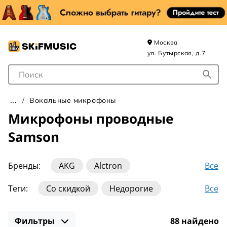
Москва
ул. Бутырская, д.7
Поле для Поиска
Вокальные микрофоны
Микрофоны проводные
Samson
Все
Бренды:
AKG
Alctron
Audio-Technica
Audix
Behringer
Все
Теги:
Со скидкой
Недорогие
Beyerdynamic
DPA
Electro-Voice
JTS
Динамические
Конденсаторные
LEWITT
MXL
Neumann
Rode
Фильтры
88 найдено
Ленточные