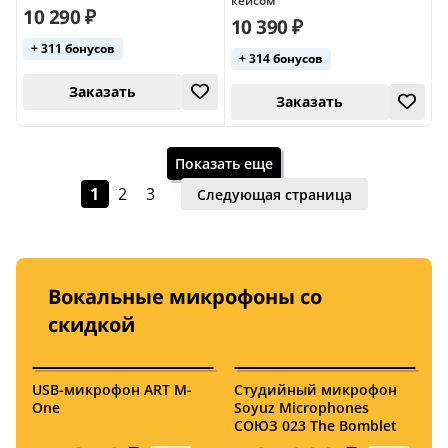
кейсом
10 290 ₽
10 390 ₽
+ 311 бонусов
+ 314 бонусов
26 сентября
26 сентября
Показать еще
1
2
3
Следующая страница
Вокальные микрофоны со
26 сентября
Заказать
скидкой
USB-микрофон ART M-
Студийный микрофон
И
One
Soyuz Microphones
м
СОЮЗ 023 The Bomblet
M
F