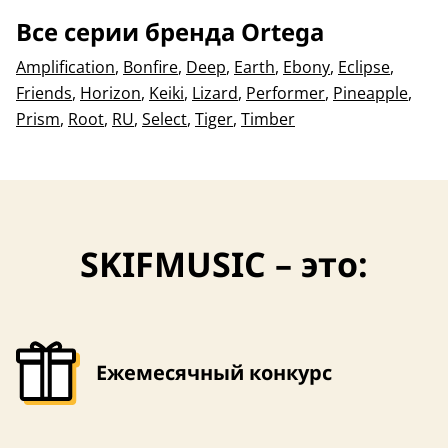
Все серии бренда Ortega
Amplification
,
Bonfire
,
Deep
,
Earth
,
Ebony
,
Eclipse
,
Friends
,
Horizon
,
Keiki
,
Lizard
,
Performer
,
Pineapple
,
Prism
,
Root
,
RU
,
Select
,
Tiger
,
Timber
SKIFMUSIC – это:
Ежемесячный конкурс