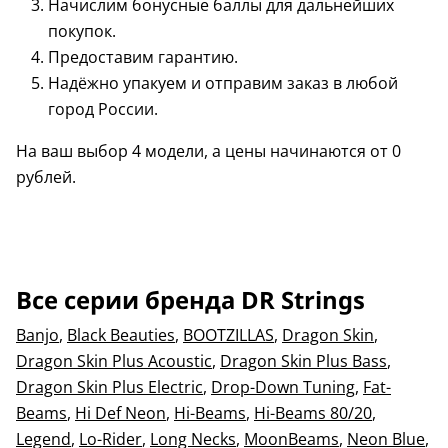
Начислим бонусные баллы для дальнейших
покупок.
Предоставим гарантию.
Надёжно упакуем и отправим заказ в любой
город России.
На ваш выбор 4 модели, а цены начинаются от 0
рублей.
Все серии бренда DR Strings
Banjo
,
Black Beauties
,
BOOTZILLAS
,
Dragon Skin
,
Dragon Skin Plus Acoustic
,
Dragon Skin Plus Bass
,
Dragon Skin Plus Electric
,
Drop-Down Tuning
,
Fat-
Beams
,
Hi Def Neon
,
Hi-Beams
,
Hi-Beams 80/20
,
Legend
,
Lo-Rider
,
Long Necks
,
MoonBeams
,
Neon Blue
,