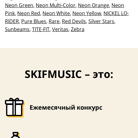
Neon Green
,
Neon Multi-Color
,
Neon Orange
,
Neon
Pink
,
Neon Red
,
Neon White
,
Neon Yellow
,
NICKEL LO-
RIDER
,
Pure Blues
,
Rare
,
Red Devils
,
Silver Stars
,
Sunbeams
,
TITE-FIT
,
Veritas
,
Zebra
SKIFMUSIC – это:
Ежемесячный конкурс