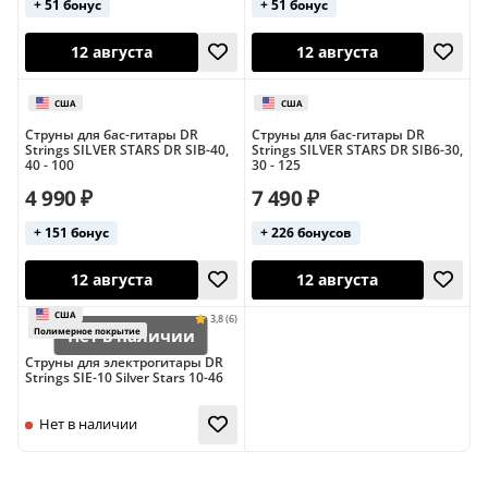
+ 51 бонус
+ 51 бонус
Струны для бас-гитары DR
Струны для бас-гитары DR
Strings SILVER STARS DR SIB-40,
Strings SILVER STARS DR SIB6-30,
12 августа
12 августа
40 - 100
30 - 125
4 990 ₽
7 490 ₽
США
США
+ 151 бонус
+ 226 бонусов
Полимерное покрытие
Полимерное пок
Струны для электрогитары DR
Strings SIE-10 Silver Stars 10-46
12 августа
12 августа