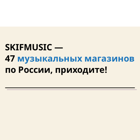
США
США
Нет в наличии
SKIFMUSIC —
47
музыкальных магазинов
по России, приходите!
США
3,8 (6)
Полимерное покрытие