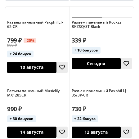
Seetronic
Soundking
Jack 6.3 (моно)
Jack 6.5
Mini XLR
Neutrik (Jack 6.3)
Neutrik (Jack)
Разъем панельный Paxphil LJ-
Разъем панельный Rockzz
62-CR
RKZSQ/ST Black
Neutrik (PowerCon)
Neutrik (RCA)
799 ₽
339 ₽
-20%
Neutrik (XLR)
Neutrik XLR (кабельные)
999 ₽
+ 10 бонусов
+ 24 бонуса
Neutrik XLR (панельные)
PowerCon
PowerCon (кабельные)
PowerCon (панельные)
RCA
Rean (RCA)
Сегодня
RJ45
Seetronic (XLR)
Soundking (XLR)
10 августа
Разъем панельный Musiclily
Разъем панельный Paxphil LJ-
MX1285CR
35/3P-CR
Speakon
XLR
XLR (кабельные)
990 ₽
730 ₽
Кабельные
Кабельные (BNC)
+ 30 бонусов
+ 22 бонуса
Кабельные (RJ45)
Кабельные (Speakon)
Панельные
Панельные (BNC)