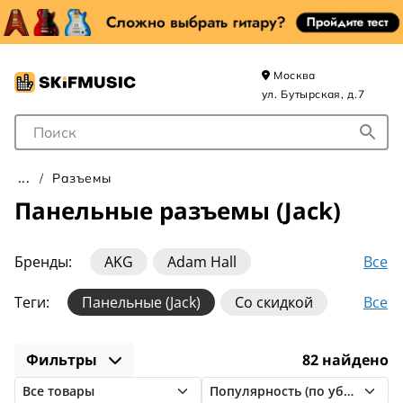
Москва
ул. Бутырская, д.7
Поле для Поиска
Разъемы
Панельные разъемы (Jack)
Все
Бренды:
AKG
Adam Hall
Amphenol
Aurasonics
Bespeco
Все
Теги:
Панельные (Jack)
Со скидкой
Canare
Force
GS
Hosco
Amphenol (Jack)
Amphenol (RCA)
Invotone
Neutrik
Neutrik (кабельные)
Фильтры
82 найдено
Amphenol (XLR)
BNC
Canare (BNC)
Neutrik (панельные)
Proel
Rean
HDMI
Invotone (XLR)
Jack 3.5
Jack 6.3