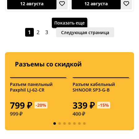
Показать еще
1
2
3
Следующая страница
Разъемы со скидкой
12 августа
10 августа
Разъем панельный
Разъем кабельный
К
Paxphil LJ-62-CR
SHNOOR SP3-G-B
M
799 ₽
339 ₽
-20%
-15%
999 ₽
400 ₽
3