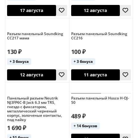
Разъем панельный Soundking
Разъем панельный Soundking
CC217 мама
CC216
12 августа
13 августа
130 ₽
100 ₽
+ 3 бонуса
+ 3 бонуса
Панельный разъем Neutrik
Разъем панельный Hosco H-OJ-
NJ3FP6C-B Jack 6.3 мм TRS,
50
гнездо с фиксатором,
металлический черненый
489 ₽
корпус, золоченые контакты,
17 августа
12 августа
под пайку
+ 14 бонусов
1 690 ₽
+ 51 бонус