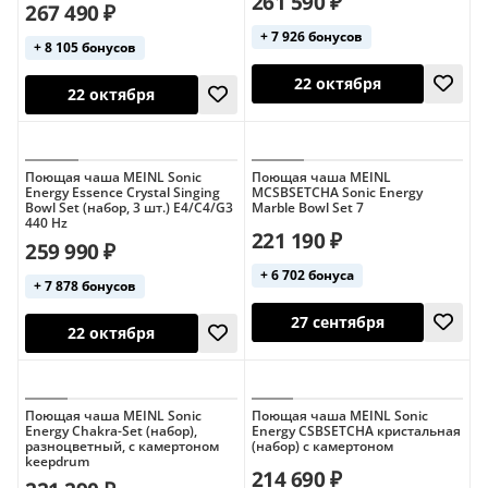
261 590 ₽
267 490 ₽
+ 7 926 бонусов
+ 8 105 бонусов
22 октября
22 октября
Поющая чаша MEINL Sonic
Поющая чаша MEINL
Energy Essence Crystal Singing
MCSBSETCHA Sonic Energy
Bowl Set (набор, 3 шт.) E4/C4/G3
Marble Bowl Set 7
440 Hz
221 190 ₽
259 990 ₽
+ 6 702 бонуса
+ 7 878 бонусов
22 октября
22 октября
Поющая чаша MEINL Sonic
Поющая чаша MEINL Sonic
Energy Chakra-Set (набор),
Energy CSBSETCHA кристальная
разноцветный, с камертоном
(набор) с камертоном
keepdrum
214 690 ₽