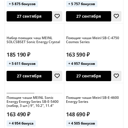
+ 5 875 бонусов
+ 5 757 бонусов
27 сентября
27 сентября
Набор поющих чаш MEINL
Поющие чаши Meinl SB-C-4750
SOLCSBSET Sonic Energy Crystal
Cosmos Series
185 190 ₽
163 590 ₽
+ 5 611 бонусов
+ 4 957 бонусов
Поющие чаши MEINL Sonic
Поющие чаши Meinl SB-E-4600
Energy Energy Series SB-E-5400
Energy Series
27 сентября
27 сентября
(набор, 3 шт.) 9", 10.2", 11.4"
163 490 ₽
148 690 ₽
+ 4 954 бонуса
+ 4 505 бонусов