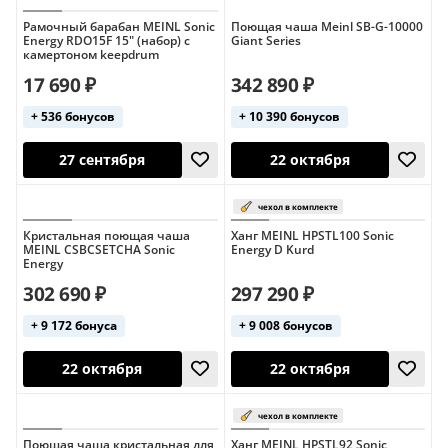
Мастерская Сереброва
МозерЪ
Рамочный барабан MEINL Sonic
Поющая чаша Meinl SB-G-10000
Energy RDO15F 15" (набор) с
Giant Series
камертоном keepdrum
17 690 ₽
342 890 ₽
+ 536 бонусов
+ 10 390 бонусов
27 сентября
22 октября
Кристальная поющая чаша
Ханг MEINL HPSTL100 Sonic
MEINL CSBCSETCHA Sonic
Energy D Kurd
Energy
302 690 ₽
297 290 ₽
+ 9 172 бонуса
+ 9 008 бонусов
Поющая чаша кристальная для
Ханг MEINL HPSTL92 Sonic