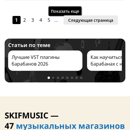
Показать еще
1
2
3
4
5
…
Следующая страница
Статьи по теме
27 сентября
27 сентября
Лучшие VST плагины
Как научиться иг
барабанов 2026
барабанах с нуля
SKIFMUSIC —
27 сентября
27 сентября
47
музыкальных магазинов