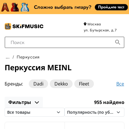
Москва
ул. Бутырская, д.7
Поле для Поиска
Перкуссия
Перкуссия MEINL
Все
Бренды:
Dadi
Dekko
Fleet
Flight
INOY
Latin Percussion
MEINL
Фильтры
955 найдено
Nino Percussion
Pearl
Remo
Schlagwerk
Sela
Sonor
Stagg
TYCOON
Terris
Toca
Yuka