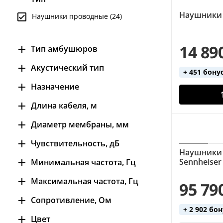
Наушники 
Наушники проводные (24)
14 89
Тип амбушюров
внутриканальные (9)
Акустический тип
+ 451 бону
накладные (13)
закрытые (19)
Назначение
открытые (3)
для барабанщиков (4)
Длина кабеля, м
для ди-джеев (2)
1.2 (2)
Диаметр мембраны, мм
для мастеринга (2)
1.3 (4)
7 (5)
Чувствительность, дБ
мониторные (16)
Наушники
1.5 (4)
8 (1)
102 (1)
Sennheiser 
Минимальная частота, Гц
мультимедийные (3)
1.8 (2)
30 (1)
106 (1)
студийные (14)
4 (1)
Максимальная частота, Гц
2 (2)
95 79
38 (2)
108 (1)
5 (2)
3 (4)
18000 (5)
Сопротивление, Ом
40 (1)
115 (3)
+ 2 902 бо
6 (5)
19000 (2)
16 (3)
Цвет
120 (3)