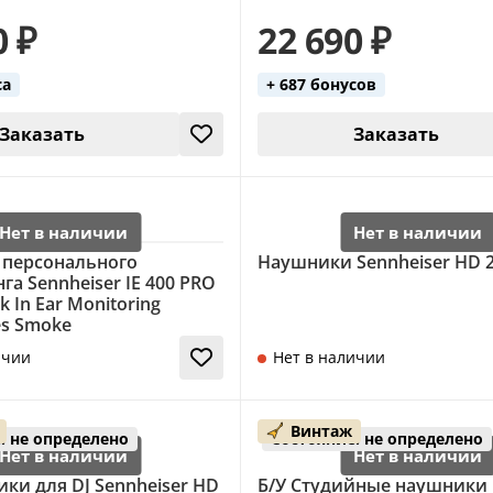
0 ₽
22 690 ₽
са
+ 687 бонусов
Заказать
Заказать
персонального
Наушники Sennheiser HD 
а Sennheiser IE 400 PRO
k In Ear Monitoring
s Smoke
ичии
Нет в наличии
Винтаж
: не определено
Состояние: не определено
ки для DJ Sennheiser HD
Б/У Студийные наушники