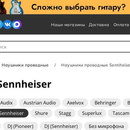
Наши магазины
Доставка
Оплата
 для Поиска
Наушники проводные
Наушники проводные Sennheise
ennheiser
Audix
Austrian Audio
Axelvox
Behringer
B
Sennheiser
Shure
Stagg
Superlux
Tascam
DJ (Pioneer)
DJ (Sennheiser)
Без микрофона