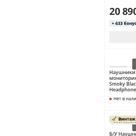
20 89
+ 633 бону
Наушники 
мониторинг
Smoky Blac
Headphone
Нет в нал
Винтаж
Состояние
Б/У Наушни