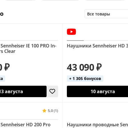
Для комментаторов
Для музыки
Для радио
но
ониторные (AKG)
Мониторные (Sennheiser)
Нак
r)
Накладные (Sennheiser)
Накладные (Yamaha)
рофоном
Студийные
Студийные (AKG)
Студий
ennheiser IE 100 PRO In-
Наушники Sennheiser HD 
ser)
Студийные (Shure)
Студийные (Superlux)
s Clear
0 ₽
43 090 ₽
са
+ 1 305 бонусов
13 августа
10 августа
5,0 (1)
Sennheiser HD 200 Pro
Наушники проводные Sen