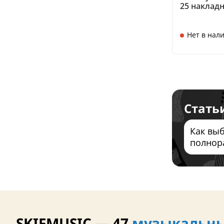
25 наклад
Нет в нал
Стать
Как вы
полнор
провод
беспро
SKIFMUSIC — 47
музыкальны