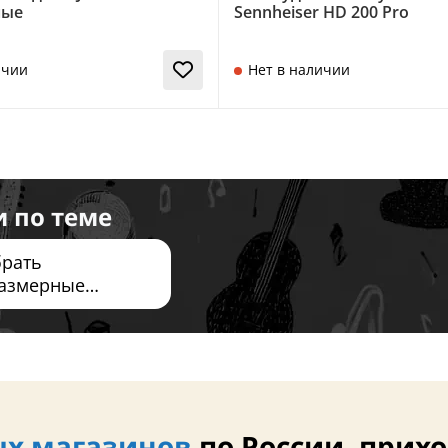
ные
Sennheiser HD 200 Pro
ичии
Нет в наличии
и по теме
брать
азмерные
ные и
водные наушники
х магазинов
по России, прихо