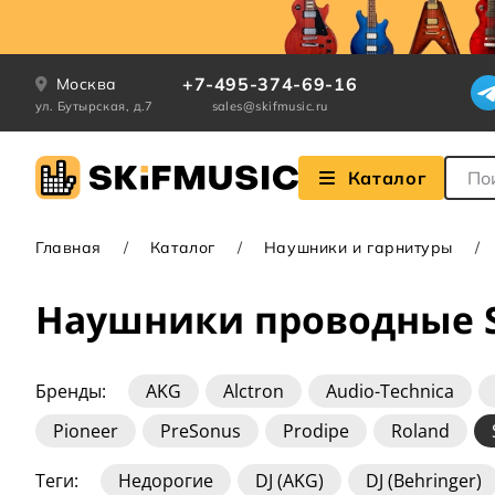
+7-495-374-69-16
Москва
ул. Бутырская, д.7
sales@skifmusic.ru
Поле
Каталог
Главная
Каталог
Наушники и гарнитуры
Наушники проводные S
Бренды:
AKG
Alctron
Audio-Technica
Pioneer
PreSonus
Prodipe
Roland
Теги:
Недорогие
DJ (AKG)
DJ (Behringer)