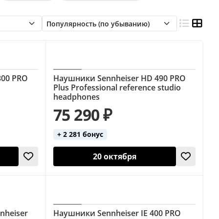
ведущих
Закрытые
Закрытые (AKG)
ладные
Накладные (AKG)
Открытые
Полноразмерные
ные (Audio-Technica)
Студийные (Behringer)
300 PRO
Наушники Sennheiser HD 490 PRO
Студийные (Yamaha)
Plus Professional reference studio
headphones
75 290 ₽
+ 2 281 бонус
20 октября
nheiser
Наушники Sennheiser IE 400 PRO