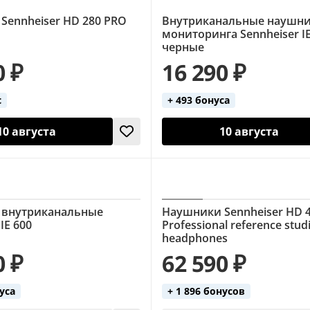
Sennheiser HD 280 PRO
Внутриканальные наушни
мониторинга Sennheiser I
черные
0 ₽
16 290 ₽
с
+ 493 бонуса
10 августа
10 августа
 внутриканальные
Наушники Sennheiser HD 
IE 600
Professional reference stud
headphones
0 ₽
62 590 ₽
нуса
+ 1 896 бонусов