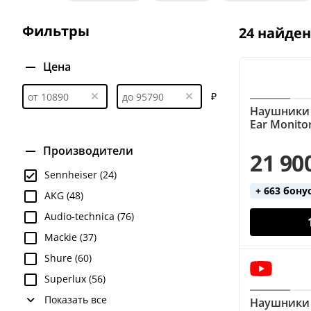
Для DJ
Для барабанщиков
Для гитаристов
Фильтры
24 найде
Закрытые (Audio-Technica)
Мониторные
М
Накладные (Audio-Technica)
Накладные (Pionee
Цена
Полуоткрытые
Профессиональные
С мик
₽
Наушники S
Студийные (Beyerdynamic)
Студийные (Sennhei
Ear Monitor
Производители
21 90
Sennheiser (24)
+ 663 бону
AKG (48)
Audio-technica (76)
Mackie (37)
Shure (60)
Superlux (56)
Показать все
Наушники 