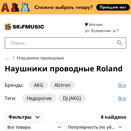
Москва
ул. Бутырская, д.7
Поле для Поиска
Наушники проводные
Наушники проводные Roland
Все
Бренды:
AKG
Alctron
Audio-Technica
Audix
Austrian Audio
Все
Теги:
Недорогие
DJ (AKG)
Axelvox
Behringer
Beyerdynamic
DJ (Behringer)
DJ (Pioneer)
Fischer Audio
Mackie
Pioneer
Фильтры
8 найдено
DJ (Sennheiser)
Без микрофона
PreSonus
Prodipe
Roland
Вкладыши
Внутриканальные
Для DJ