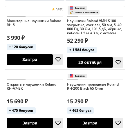
Sennheiser
Shure
Stagg
Superlux
Для барабанщиков
Для гитаристов
Tascam
Yamaha
Для комментаторов
Для музыки
Мониторные наушники Roland
Наушники Roland VMH-S100
RH-5
закрытые, over-ear, 50 мм, 5–40
000 Гц, 30 Ом, 101,5 дБ, чёрные,
Для радиоведущих
Закрытые
кабели 1.5 м и 3 м, с чехлом
3 990 ₽
52 290 ₽
Закрытые (AKG)
Закрытые (Audio-Technica)
+ 120 бонусов
+ 1 584 бонуса
Мониторные
Мониторные (AKG)
Мониторные (Sennheiser)
Накладные
Таиланд
5,0 (1)
Накладные (AKG)
чехол в ком
Завтра
Накладные (Audio-Technica)
20 октября
Открытые наушники Roland
Наушники проводные Roland
RH-A7-BK
RH-200 Black 65 Ohm
Накладные (Pioneer)
15 690 ₽
15 290 ₽
Накладные (Sennheiser)
+ 475 бонусов
+ 463 бонуса
Накладные (Yamaha)
Открытые
Полноразмерные
Полуоткрытые