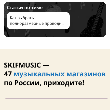
Статьи по теме
Как выбрать
полноразмерные проводные
10 августа
Завтра
и беспроводные наушники
SKIFMUSIC —
47
музыкальных магазинов
по России, приходите!
Тайвань