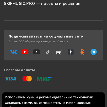
SKIFMUSIC.PRO — проекты и решения
Подписывайтесь на социальные сети
Более 500 обучающих видео и обзоров
Способы оплаты
«Виза»
«Мастеркард»
«Мир»
Используем куки и рекомендательные технологии
Доставка по России: Москва, Санкт-Петербург, Новосибирск,
Екатеринбург, Казань, Нижний Новгород, Челябинск,
Оставаясь с нами, вы соглашаетесь на использование
Красноярск, Самара, Уфа, Ростов-на-Дону, Омск, Краснодар,