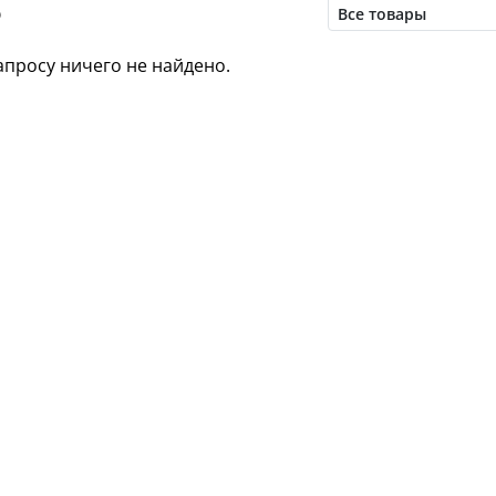
о
льт (Meyer)
Для саксофона альт (Vandoren)
Для 
но
просу ничего не найдено.
Для саксофона тенор
Для саксофона тенор (м