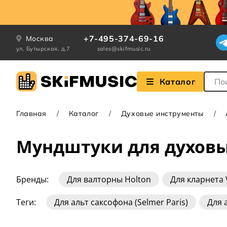
+7-495-374-69-16
Москва
ул. Бутырская, д.7
sales@skifmusic.ru
Поле
Каталог
Главная
Каталог
Духовые инструменты
Мундштуки для духов
Бренды:
Для валторны Holton
Для кларнета
Для саксофона Selmer Paris
Для саксофона Va
Теги:
Для альт саксофона (Selmer Paris)
Для 
Для бас-кларнета
Для валторны
Для клар