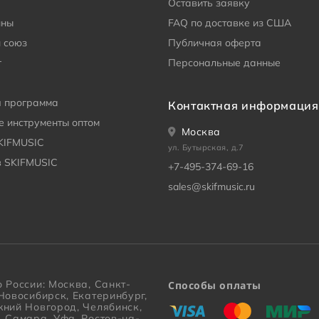
Оставить заявку
ины
FAQ по доставке из США
 союз
Публичная оферта
г
Персональные данные
я программа
Контактная информация
 инструменты оптом
Москва
KIFMUSIC
ул. Бутырская, д.7
в SKIFMUSIC
+7-495-374-69-16
sales@skifmusic.ru
 России: Москва, Санкт-
Способы оплаты
Новосибирск, Екатеринбург,
«Виза»
«Мастеркард»
«Мир»
жний Новгород, Челябинск,
, Самара, Уфа, Ростов-на-