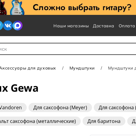
Наши магазины
Доставка
Оплата
 для Поиска
Аксессуары для духовых
Мундштуки
Мундштуки 
ых Gewa
 Vandoren
Для саксофона (Meyer)
Для саксофона 
ndoren
Для тромбона (Denis Wick)
Для тромбона 
альт саксофона (металлические)
Для баритона
Д
нета
Для корнета
Для саксофона
Для саксоф