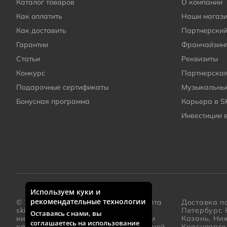
Каталог товаров
О компании
Как оплатить
Наши магаз
Как доставить
Партнерский
Гарантии
Франчайзин
Статьи
Реквизиты
Конкурс
Партнерска
Подарочные сертификаты
Музыкальные
Бонусная программа
Карьера в S
Инвестиции 
Используем куки и
Дополнительная информация о компании
рекомендательные технологии
© 2005 – 2026 Каталог интернет-сайта
Доставка по
skifmusic.ru
носит исключительно
Петербург, 
Оставаясь с нами, вы
информационный характер и ни при
Казань, Ни
соглашаетесь на использование
каких условиях не является публичной
Красноярск