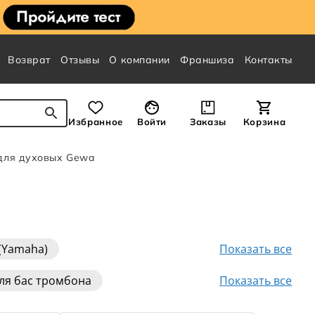
Возврат
Отзывы
О компании
Франшиза
Контакты
Избранное
Войти
Заказы
Корзина
для духовых Gewa
Показать все
(Yamaha)
(Yamaha)
Показать все
ля бас тромбона
она (металлические)
Для саксофона альт