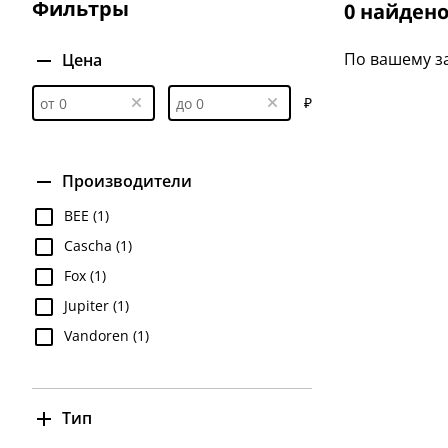
Фильтры
0 найден
Для саксофона альт (Jody Jazz)
Для саксофона а
Для саксофона баритон
Для саксофона сопра
По вашему за
Цена
Для флюгельгорна
₽
Производители
BEE (1)
Cascha (1)
Fox (1)
Jupiter (1)
Vandoren (1)
Тип