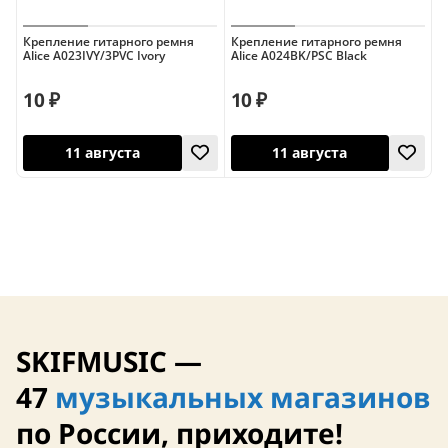
12 августа
Крепление гитарного ремня
Крепление гитарного ремня
Alice A023IVY/3PVC Ivory
Alice A024BK/PSC Black
11 августа
10 ₽
10 ₽
11 августа
11 августа
SKIFMUSIC —
47
музыкальных магазинов
по России, приходите!