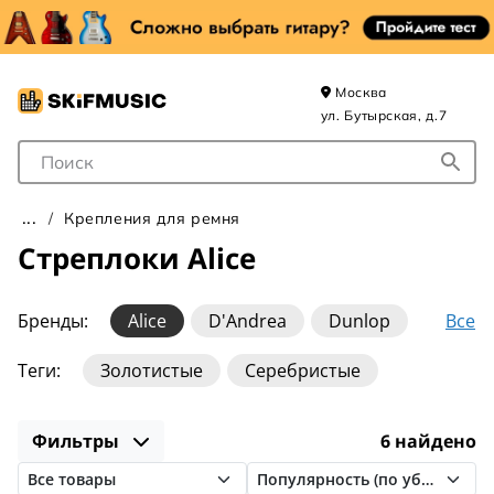
Москва
ул. Бутырская, д.7
Поле для Поиска
Крепления для ремня
Стреплоки Alice
Все
Бренды:
Alice
D'Andrea
Dunlop
Ernie Ball
FZONE
Fender
Gotoh
Теги:
Золотистые
Серебристые
Gretsch
IVU CREATOR
LOXX BOX
MusicNomad
Musiclily
OnStage
Фильтры
6 найдено
Ortega
Paxphil
Planet Waves