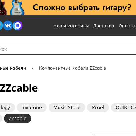
Наши магазины
Доставка
Оплата
 для Поиска
тные кабели
Компонентные кабели ZZcable
ZZcable
logy
Invotone
Music Store
Proel
QUIK LO
ZZcable