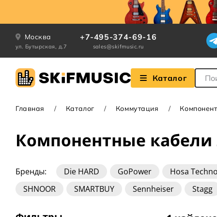
+7-495-374-69-16
Москва
ул. Бутырская, д.7
sales@skifmusic.ru
Поле
Каталог
Главная
Каталог
Коммутация
Компонен
Компонентные кабели 
Бренды:
Die HARD
GoPower
Hosa Techno
SHNOOR
SMARTBUY
Sennheiser
Stagg
Фильтры