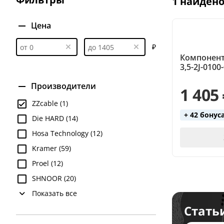
1 найден
Цена
₽
Компонент
3,5-2J-0100
Производители
1 405
ZZcable (1)
+ 42 бонус
Die HARD (14)
Hosa Technology (12)
Kramer (59)
Proel (12)
SHNOOR (20)
Показать все
Стать