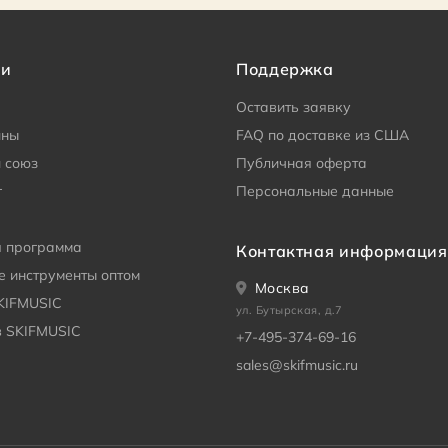
ии
Поддержка
Оставить заявку
ины
FAQ по доставке из США
 союз
Публичная оферта
г
Персональные данные
я программа
Контактная информация
 инструменты оптом
Москва
KIFMUSIC
ул. Бутырская, д.7
в SKIFMUSIC
+7-495-374-69-16
sales@skifmusic.ru