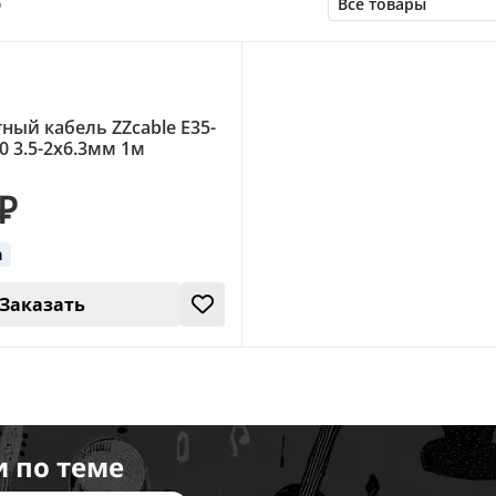
о
ный кабель ZZcable E35-
-0 3.5-2х6.3мм 1м
 ₽
а
Заказать
и по теме