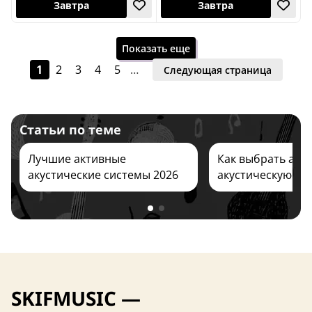
Показать еще
1
2
3
4
5
…
Следующая страница
Статьи по теме
Завтра
11 августа
Лучшие активные
Как выбрать акт
акустические системы 2026
акустическую си
SKIFMUSIC —