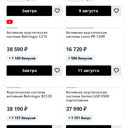
Активная акустическая
Активная акустическая
система Behringer C210
система Leem PR-12HR
38 590 ₽
16 720 ₽
+ 1 169 бонусов
+ 506 бонусов
13 августа
13 августа
Акустическая система
Активная акустическая
активная Behringer B212D
система Gemini GSP-5500
портативная
38 190 ₽
37 990 ₽
+ 1 157 бонусов
+ 1 151 бонус
Завтра
9 августа