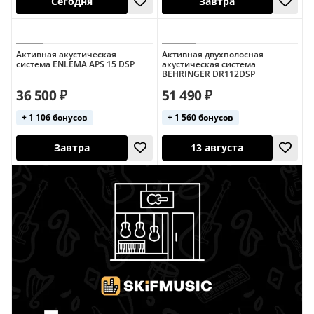
Активная акустическая
Активная двухполосная
система ENLEMA APS 15 DSP
акустическая система
Сегодня
Завтра
BEHRINGER DR112DSP
36 500 ₽
51 490 ₽
Япония
Германия
+ 1 106 бонусов
+ 1 560 бонусов
Завтра
13 августа