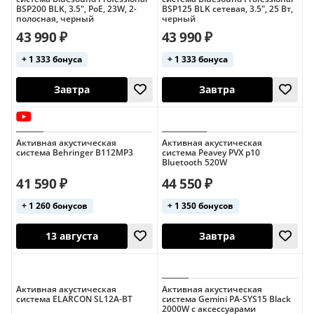
BSP200 BLK, 3.5", PoE, 23W, 2-
BSP125 BLK сетевая, 3.5", 25 Вт,
полосная, черный
черный
43 990 ₽
43 990 ₽
+ 1 333 бонуса
+ 1 333 бонуса
Завтра
Завтра
Активная акустическая
Активная акустическая
система Behringer B112MP3
система Peavey PVX p10
Bluetooth 520W
41 590 ₽
44 550 ₽
+ 1 260 бонусов
+ 1 350 бонусов
Завтра
Завтра
Активная акустическая
Активная акустическая
система ELARCON SL12A-BT
система Gemini PA-SYS15 Black
2000W с аксессуарами