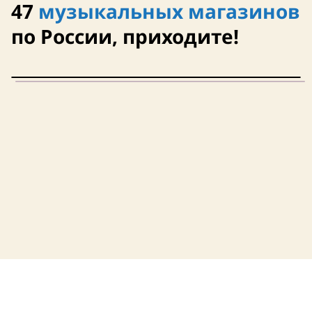
47
музыкальных магазинов
Завтра
Завтра
по России, приходите!
Германия