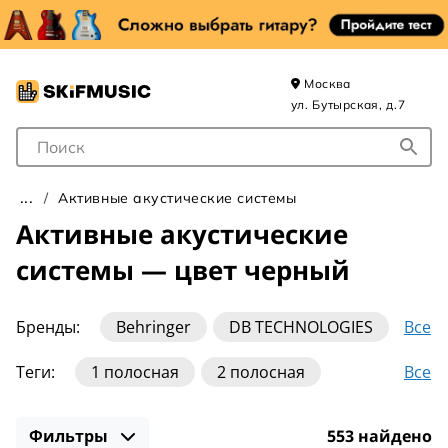
Москва
ул. Бутырская, д.7
Поле для Поиска
Активные акустические системы
Активные акустические
системы — цвет черный
Все
Бренды:
Behringer
DB TECHNOLOGIES
Electro-Voice
Eurosound
GENELEC
Все
Теги:
1 полосная
2 полосная
Gemini
Harbinger
Invotone
JBL
3 полосные
Bluetooth
USB
Leem
Mackie
Peavey
PreSonus
Фильтры
553 найдено