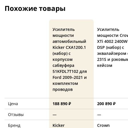
Похожие товары
Усилитель
Усилитель
мощности
мощности Cro
автомобильный
XTi 4002 2400W
Kicker CXA1200.1
DSP (набор) с
(набор) с
эквалайзером 
корпусом
231S и рэковы
сабвуфера
кейсом
51KFDL7T102 для
Ford 2009–2021 и
комплектом
проводов
Цена
188 890 ₽
200 890 ₽
Отзывы
—
—
Бренд
Kicker
Crown