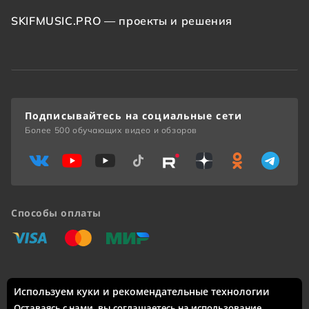
SKIFMUSIC.PRO — проекты и решения
Подписывайтесь на социальные сети
Более 500 обучающих видео и обзоров
Способы оплаты
«Виза»
«Мастеркард»
«Мир»
Используем куки и рекомендательные технологии
Доставка по России: Москва, Санкт-Петербург, Новосибирск,
Екатеринбург, Казань, Нижний Новгород, Челябинск,
Оставаясь с нами, вы соглашаетесь на использование