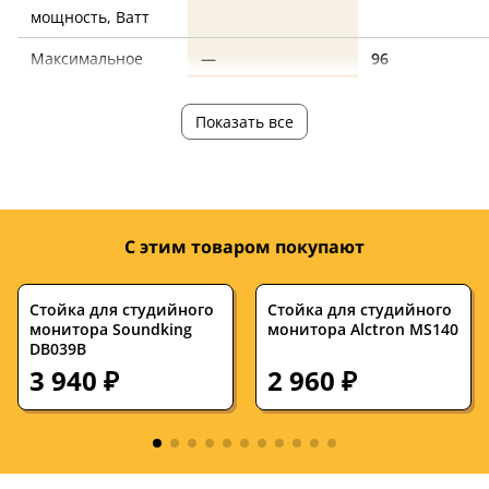
мощность, Ватт
Максимальное
—
96
звуковое
давление, дБ
Показать все
Минимальная
—
45
частота, Гц
Максимальная
—
23000
частота, Гц
С этим товаром покупают
Диаметр ВЧ-
—
0.75
динамика, дюймы
Стойка для студийного
Стойка для студийного
монитора Soundking
монитора Alctron MS140
Диаметр НЧ-
—
5
DB039B
динамика, дюймы
3 940 ₽
2 960 ₽
Количество, штук
—
1
Разъемы и
—
XLR, RJ45, AES/
интерфейсы