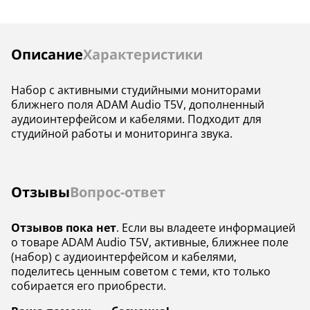
Корпус
—
алюминий
Цвет
—
серый
Инструкции
Описание
Характеристики
Максимальная
—
—
мощность, Ватт
Набор с активными студийными мониторами
ближнего поля ADAM Audio T5V, дополненный
Съемная решетка
—
—
аудиоинтерфейсом и кабелями. Подходит для
студийной работы и мониторинга звука.
Отзывы
Вопрос-ответ
Отзывов пока нет
. Если вы владеете информацией
о товаре ADAM Audio T5V, активные, ближнее поле
(набор) с аудиоинтерфейсом и кабелями,
поделитесь ценным советом с теми, кто только
собирается его приобрести.