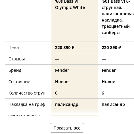
'60s Bass VI
'60s Bass VI 6-
Olympic White
струнная,
палисандрова
накладка,
трёхцветный
санберст
Цена
220 890 ₽
220 890 ₽
Отзывы
—
—
Бренд
Fender
Fender
Состояние
Новое
Новое
Количество струн
6
6
Накладка на гриф
палисандр
палисандр
Форма корпуса
—
—
Ориентация
—
—
Показать все