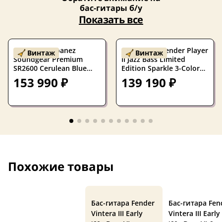
бас-гитары б/у
Показать все
Бас-гитара Ibanez
Бас-гитара Fender Player
Винтаж
Винтаж
Soundgear Premium
II Jazz Bass Limited
SR2600 Cerulean Blue
Edition Sparkle 3-Color
Burst
Sunburst
153 990 ₽
139 190 ₽
Похожие товары
Бас-гитара Fender
Бас-гитара Fen
Vintera III Early
Vintera III Early