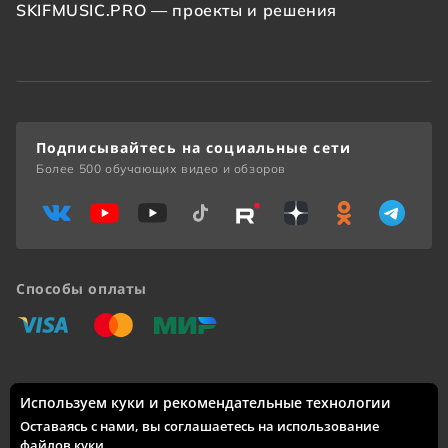
SKIFMUSIC.PRO — проекты и решения
Подписывайтесь на социальные сети
Более 500 обучающих видео и обзоров
Способы оплаты
«Виза»
«Мастеркард»
«Мир»
Используем куки и рекомендательные технологии
Доставка по России: Москва, Санкт-Петербург, Новосибирск,
Екатеринбург, Казань, Нижний Новгород, Челябинск,
Оставаясь с нами, вы соглашаетесь на использование
Красноярск, Самара, Уфа, Ростов-на-Дону, Омск, Краснодар,
файлов куки
.
Воронеж, Волгоград, Пермь и другие города.