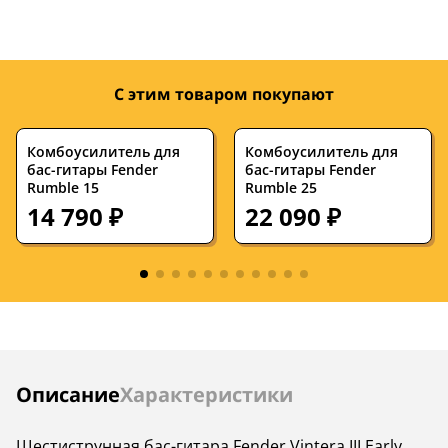
Количество ладов
—
—
Мензура, дюймов
—
—
Ширина верхнего
—
—
С этим товаром покупают
порожка, мм
Дека
—
—
Комбоусилитель для
Комбоусилитель для
бас-гитары Fender
бас-гитары Fender
Rumble 15
Гриф
—
Rumble 25
—
14 790 ₽
22 090 ₽
Цвет корпуса
—
—
Электроника
—
—
Звукосниматели
—
—
Крепление грифа
—
—
В комплекте
—
—
Инструкции
Описание
Характеристики
Шестиструнная бас-гитара Fender Vintera III Early