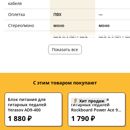
кабеля
Оплетка
ПВХ
—
Стерео/моно
моно
моно
jack 6.3 (M) – jack
jack 6.3 (M) – ja
Разъемы
6.3 (M)
6.3 (M)
Показать все
Количество, штук
1
1
Длина, м
0.5
1
Длина, см
50
—
С этим товаром покупают
Угловой
да
да
Страна
—
—
Блок питания для
Блок питания для
Хит продаж
производства
гитарных педалей
гитарных педалей
Yerasov AD9-400
Rockboard Power Ace 9V
DC 1.7A
1 880 ₽
1 790 ₽