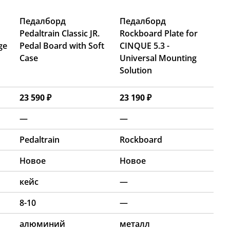
Педалборд
Педалборд
Pedaltrain Classic JR.
Rockboard Plate for
ge
Pedal Board with Soft
CINQUE 5.3 -
Case
Universal Mounting
Solution
23 590 ₽
23 190 ₽
—
—
Pedaltrain
Rockboard
Новое
Новое
кейс
—
8-10
—
алюминий
металл