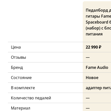
Педалборд 
гитары Fame
Spaceboard 
(набор) с б
питания
Цена
22 990 ₽
Отзывы
—
Бренд
Fame Audio
Состояние
Новое
В комплекте
адаптер пит
Количество педалей
—
Материал
—