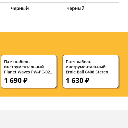
черный
черный
Патч-кабель
Патч-кабель
инструментальный
инструментальный
Planet Waves PW-PC-02
Ernie Ball 6408 Stereo
Custom 60 см
0.15 м
1 690 ₽
1 630 ₽