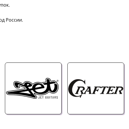
пок.
од России.