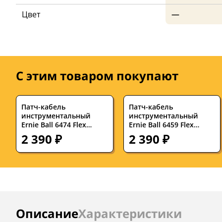
Цвет
—
С этим товаром покупают
Патч-кабель
Патч-кабель
инструментальный
инструментальный
Ernie Ball 6474 Flex
Ernie Ball 6459 Flex
Cables Neon Green 0.076
Cables 7.62 см (3 штуки)
2 390 ₽
2 390 ₽
м (3 штуки)
Инструкции
Описание
Характеристики