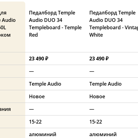
для
Педалборд Temple
Педалборд Temple
 Audio
Audio DUO 34
Audio DUO 34
60L
Templeboard - Temple
Templeboard - Vinta
локом
Red
White
23 490 ₽
23 490 ₽
—
—
Temple Audio
Temple Audio
Новое
Новое
ания
—
—
15-22
15-22
алюминий
алюминий