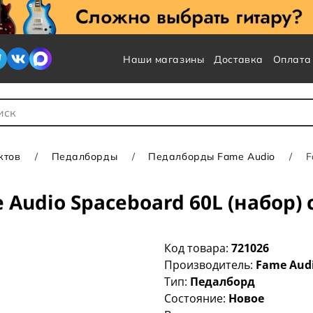
Наши магазины
Доставка
Оплата
 для Поиска
ктов
Педалборды
Педалборды Fame Audio
F
Audio Spaceboard 60L (набор)
Код товара:
721026
Производитель:
Fame Aud
Тип:
Педалборд
Состояние:
Новое