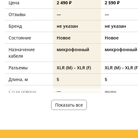
Цена
2 490 ₽
2 590 ₽
Отзывы
—
—
Бренд
не указан
не указан
Состояние
Новое
Новое
Назначение
микрофонный
микрофонный
кабеля
Разъемы
XLR (M) – XLR (F)
XLR (M) – XLR (F
Длина, м
5
5
Стерео/моно
—
моно
Показать все