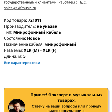
государственными клиентами. Работаем с НДС.
sales@skifmusic.ru
Код товара:
721011
Производитель:
не указан
Тип:
Микрофонный кабель
Состояние:
Новое
Назначение кабеля:
микрофонный
Разъемы:
XLR (M) – XLR (F)
Длина, м:
5
Все характеристики
Привет! Я эксперт в музыкальных
товарах.
Отвечу на ваши вопросы или проведу
видеоконсультацию.