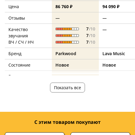
Цена
86 760 ₽
94 090 ₽
Отзывы
—
—
7
/10
Качество
—
7
/10
звучания
ВЧ / СЧ / НЧ
7
/10
Бренд
Parkwood
Lava Music
Состояние
Новое
Новое
Вырез на корпусе
есть
—
Показать все
Ориентация
под правую руку
под правую ру
Количество струн
6
6
натуральный
серебристый
Цвет корпуса
С этим товаром покупают
В комплекте
чехол
чехол, кабель