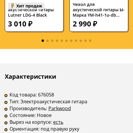
Чехол для
Чехол для
Струны
—
—
Хит продаж
акустической гитары
акустической гитары Ы-
Lutner LDG-4 Black
Марка YM-h41-1u-db
Форма корпуса
—
—
Пихта 41 Blue
3 010 ₽
2 990 ₽
Верхняя дека из
—
—
массива
Нижняя дека из
—
—
массива
Количество ладов
—
—
Мензура, дюймов
—
—
Описание
Инструкции
Характеристики
Ширина верхнего
—
—
порожка, мм
Код товара:
676058
Тип:
Электроакустическая гитара
Верхняя дека
—
—
Производитель:
Parkwood
Нижняя дека
—
—
Состояние:
Новое
Вырез на корпусе:
есть
Обечайка
—
—
Ориентация:
под правую руку