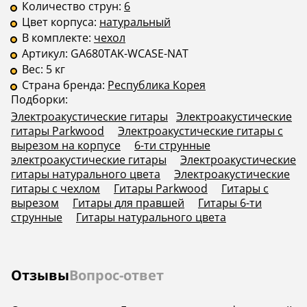
Количество струн:
6
Гриф
—
—
Цвет корпуса:
натуральный
Накладка на гриф
—
—
В комплекте:
чехол
Артикул:
GA680TAK-WCASE-NAT
Страна
—
—
Вес:
5 кг
производства
Страна бренда:
Республика Корея
Подборки:
Электроакустические гитары
Электроакустические
гитары Parkwood
Электроакустические гитары с
вырезом на корпусе
6-ти струнные
электроакустические гитары
Электроакустические
гитары натурального цвета
Электроакустические
гитары с чехлом
Гитары Parkwood
Гитары с
вырезом
Гитары для правшей
Гитары 6-ти
струнные
Гитары натурального цвета
Отзывы
Вопрос-ответ