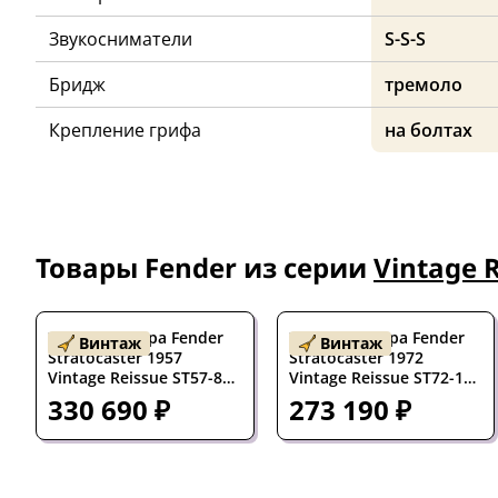
Звукосниматели
S-S-S
Бридж
тремоло
Крепление грифа
на болтах
Товары Fender из серии
Vintage 
Электрогитара Fender
Электрогитара Fender
Винтаж
Винтаж
Stratocaster 1957
Stratocaster 1972
Vintage Reissue ST57-85
Vintage Reissue ST72-115
SSS Black w/gigbag Japan
SSS Natural w/gigbag
330 690 ₽
273 190 ₽
1983
Japan 1986