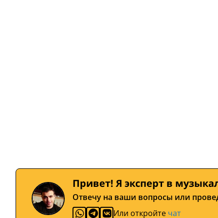
Привет! Я эксперт в музыка
Отвечу на ваши вопросы или прове
Или откройте
чат