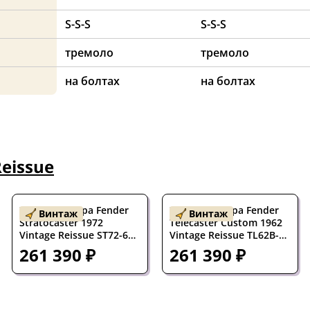
S-S-S
S-S-S
тремоло
тремоло
на болтах
на болтах
Reissue
Электрогитара Fender
Электрогитара Fender
Винтаж
Винтаж
Stratocaster 1972
Telecaster Custom 1962
Vintage Reissue ST72-65
Vintage Reissue TL62B-
SSS Olympic White
650 SS Candy Apple Red
261 390 ₽
261 390 ₽
w/gigbag Japan 1985
w/gigbag Japan 1989