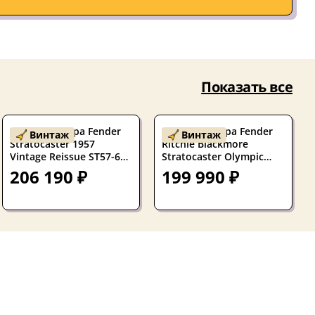
Показать все
Электрогитара Fender
Электрогитара Fender
Винтаж
Винтаж
Stratocaster 1957
Ritchie Blackmore
Vintage Reissue ST57-65L
Stratocaster Olympic
Left-Handed SSS 2-Tone
White 2026s
206 190 ₽
199 990 ₽
Sunburst w/case Japan
1994