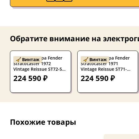
Обратите внимание на
электрог
Электрогитара Fender
Электрогитара Fender
Винтаж
Винтаж
Stratocaster 1972
Stratocaster 1971
Vintage Reissue ST72-55
Vintage Reissue ST71-
SSS Black w/gigbag Japan
85TX SSS Natural w/case
224 590 ₽
224 590 ₽
1985
Japan 2004
Похожие товары