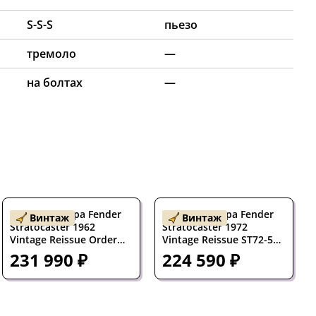
S-S-S
пьезо
тремоло
—
на болтах
—
Электрогитара Fender
Электрогитара Fender
Винтаж
Винтаж
Stratocaster 1962
Stratocaster 1972
Vintage Reissue Order
Vintage Reissue ST72-55
Made ST62 SSS Candy
SSS Black w/gigbag Japan
231 990 ₽
224 590 ₽
Apple Red w/gigbag
1985
Japan 1991