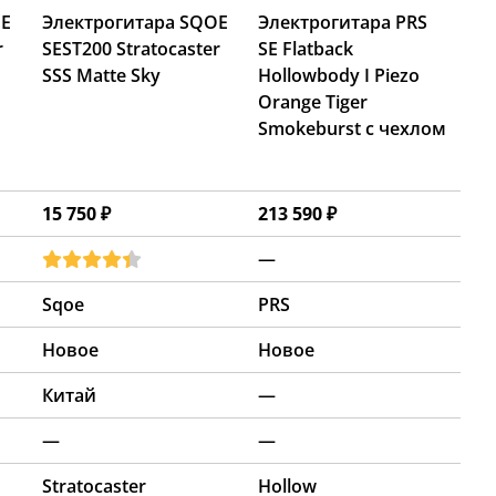
OE
Электрогитара SQOE
Электрогитара PRS
r
SEST200 Stratocaster
SE Flatback
SSS Matte Sky
Hollowbody I Piezo
Orange Tiger
Smokeburst с чехлом
15 750 ₽
213 590 ₽
—
Sqoe
PRS
Новое
Новое
Китай
—
—
—
Stratocaster
Hollow