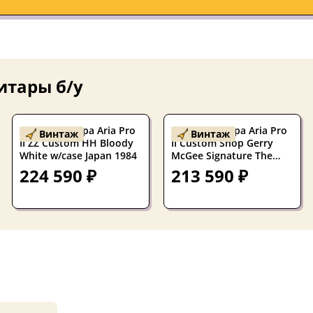
итары б/у
Электрогитара Aria Pro
Электрогитара Aria Pro
Винтаж
Винтаж
II ZZ Custom HH Bloody
II Custom Shop Gerry
White w/case Japan 1984
McGee Signature The
Ventures SSH Trans
224 590 ₽
213 590 ₽
Black w/gigbag Japan
1990s