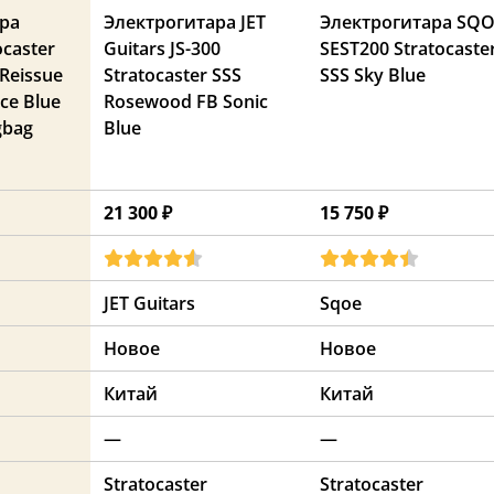
ра
Электрогитара JET
Электрогитара SQ
ocaster
Guitars JS-300
SEST200 Stratocaste
 Reissue
Stratocaster SSS
SSS Sky Blue
Ice Blue
Rosewood FB Sonic
gbag
Blue
21 300 ₽
15 750 ₽
JET Guitars
Sqoe
Новое
Новое
Китай
Китай
—
—
Stratocaster
Stratocaster