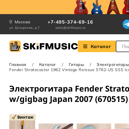
+7-495-374-69-16
Москва
ул. Бутырская, д.7
sales@skifmusic.ru
Поле
Каталог
Главная
Каталог
Гитары
Электрогитары
Fender Stratocaster 1962 Vintage Reissue ST62-US SSS Ice
Электрогитара Fender Stratoc
w/gigbag Japan 2007 (670515)
Винтаж