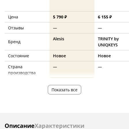
Цена
5 790 ₽
6 155 ₽
Отзывы
—
—
Alesis
TRINITY by
Бренд
UNIQKEYS
Состояние
Новое
Новое
Страна
—
—
производства
Показать все
Инструкции
Описание
Характеристики