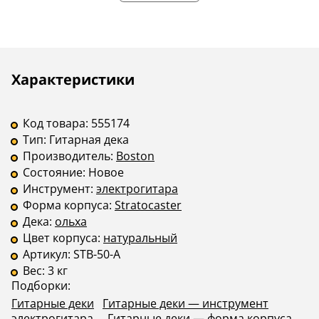
Описание
Инструкции
Характеристики
Код товара:
555174
Тип:
Гитарная дека
Производитель:
Boston
Состояние:
Новое
Инструмент:
электрогитара
Форма корпуса:
Stratocaster
Дека:
ольха
Цвет корпуса:
натуральный
Артикул:
STB-50-A
Вес:
3 кг
Подборки:
Гитарные деки
Гитарные деки — инструмент
электрогитара
Гитарные деки — форма корпуса