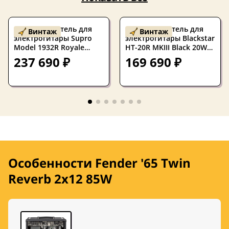
Комбоусилитель для
Комбоусилитель для
Винтаж
Винтаж
электрогитары Supro
электрогитары Blackstar
Model 1932R Royale
HT-20R MKIII Black 20W
Black 50W 1x12 USA
1x12
237 690 ₽
169 690 ₽
2020s
Особенности Fender '65 Twin
Reverb 2x12 85W