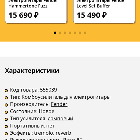
электрогитары Fender
электрогитары Fender
Разъемы и
jack 6.3
jack 6.3
Hammertone Fuzz
Level Set Buffer
интерфейсы
15 690 ₽
15 490 ₽
Цвет корпуса
черный
черный, серы
Страна
—
Мексика
производства
Сопротивление,
—
4
Ом
Описание
Инструкции
Количество
—
2
Характеристики
эффектов
Код товара:
555039
Тип:
Комбоусилитель для электрогитары
Производитель:
Fender
Состояние:
Новое
Тип усилителя:
ламповый
Портативный:
нет
Эффекты:
tremolo
,
reverb