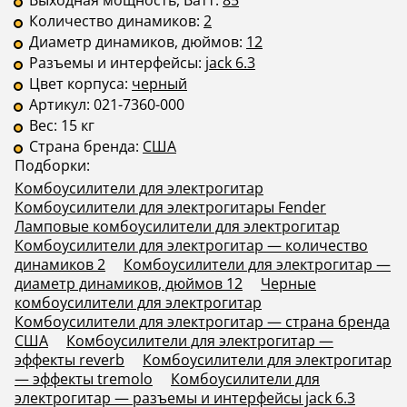
Выходная мощность, Ватт:
85
Количество динамиков:
2
Диаметр динамиков, дюймов:
12
Разъемы и интерфейсы:
jack 6.3
Цвет корпуса:
черный
Артикул:
021-7360-000
Вес:
15 кг
Страна бренда:
США
Подборки:
Комбоусилители для электрогитар
Комбоусилители для электрогитары Fender
Ламповые комбоусилители для электрогитар
Комбоусилители для электрогитар — количество
динамиков 2
Комбоусилители для электрогитар —
диаметр динамиков, дюймов 12
Черные
комбоусилители для электрогитар
Комбоусилители для электрогитар — страна бренда
США
Комбоусилители для электрогитар —
эффекты reverb
Комбоусилители для электрогитар
— эффекты tremolo
Комбоусилители для
электрогитар — разъемы и интерфейсы jack 6.3