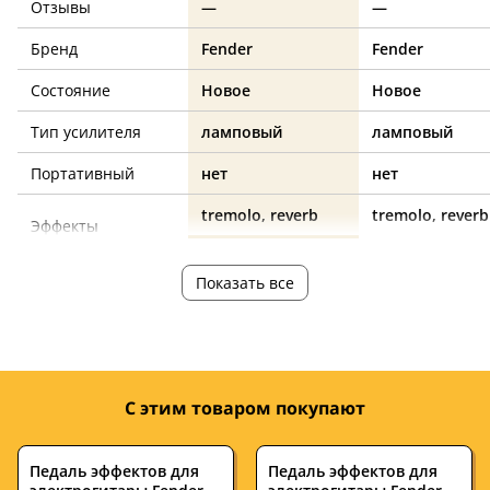
Отзывы
—
—
Бренд
Fender
Fender
Состояние
Новое
Новое
Тип усилителя
ламповый
ламповый
Портативный
нет
нет
tremolo, reverb
tremolo, reverb
Эффекты
Выходная
85
85
Показать все
мощность, Ватт
Количество
2
2
динамиков
С этим товаром покупают
Диаметр
12
12
динамиков,
дюймов
Педаль эффектов для
Педаль эффектов для