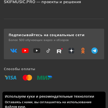
SKIFMUSIC.PRO — проекты и решения
Подписывайтесь на социальные сети
Более 500 обучающих видео и обзоров
Способы оплаты
«Виза»
«Мастеркард»
«Мир»
Используем куки и рекомендательные технологии
Доставка по России: Москва, Санкт-Петербург, Новосибирск,
Екатеринбург, Казань, Нижний Новгород, Челябинск,
Оставаясь с нами, вы соглашаетесь на использование
Красноярск, Самара, Уфа, Ростов-на-Дону, Омск, Краснодар,
файлов куки
.
Воронеж, Волгоград, Пермь и другие города.