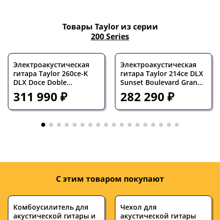
Нижняя дека из
нет
да
Товары Taylor из серии
массива
200 Series
Вырез на корпусе
есть
есть
Ориентация
под правую руку
под правую ру
Электроакустическая
Электроакустическая
гитара Taylor 260ce-K
гитара Taylor 214ce DLX
DLX Doce Doble
Sunset Boulevard Grand
Количество струн
6
6
Dreadnought Shaded
Auditorium Sunset
311 990 ₽
282 290 ₽
Edge Burst
Edgeburst
Количество ладов
20
21
Мензура, дюймов
24.875
25.5
Ширина верхнего
42.8
43
порожка, мм
Верхняя дека
ель
ель
С этим товаром покупают
Нижняя дека
орех
палисандр
Обечайка
орех
палисандр
Комбоусилитель для
Чехол для
акустической гитары и
акустической гитары