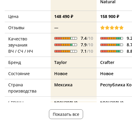
Natural
Цена
148 490 ₽
158 900 ₽
Отзывы
—
7.4
/10
9.
Качество
7.9
/10
8.
звучания
ВЧ / СЧ / НЧ
7.1
/10
8.
Бренд
Taylor
Crafter
Состояние
Новое
Новое
Страна
Мексика
Республика Ко
производства
Струны
бронзовые
бронзовые
Форма корпуса
Grand Concert
Grand Auditor
Показать все
Верхняя дека из
да
да
массива