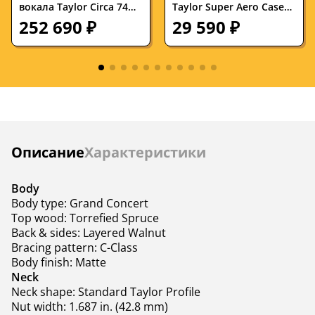
Гриф
махагони
махагони
вокала Taylor Circa 74
Taylor Super Aero Case
AV150-10 150W 1x10
Brown
252 690 ₽
29 590 ₽
Bluetooth с подставкой
Накладка на гриф
эбони
палисандр
Blackwood, 2 канала, 3-
полосный EQ, реверб
Цвет корпуса
натуральный
натуральный
В комплекте
чехол
кейс
Инструкции
Описание
Характеристики
Body
Body type: Grand Concert
Top wood: Torrefied Spruce
Back & sides: Layered Walnut
Bracing pattern: C-Class
Body finish: Matte
Neck
Neck shape: Standard Taylor Profile
Nut width: 1.687 in. (42.8 mm)