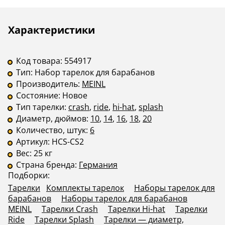
Описание
Инструкции
Характеристики
Код товара:
554917
Тип:
Набор тарелок для барабанов
Производитель:
MEINL
Состояние:
Новое
Тип тарелки:
crash
,
ride
,
hi-hat
,
splash
Диаметр, дюймов:
10
,
14
,
16
,
18
,
20
Количество, штук:
6
Артикул:
HCS-CS2
Вес:
25 кг
Страна бренда:
Германия
Подборки:
Тарелки
Комплекты тарелок
Наборы тарелок для
барабанов
Наборы тарелок для барабанов
MEINL
Тарелки Crash
Тарелки Hi-hat
Тарелки
Ride
Тарелки Splash
Тарелки — диаметр,