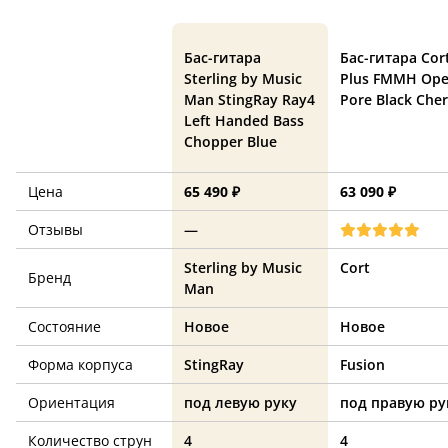
Бас-гитара
Бас-гитара Cor
Sterling by Music
Plus FMMH Op
Man StingRay Ray4
Pore Black Cher
Left Handed Bass
Chopper Blue
Цена
65 490 ₽
63 090 ₽
Отзывы
—
Sterling by Music
Cort
Бренд
Man
Состояние
Новое
Новое
Форма корпуса
StingRay
Fusion
Ориентация
под левую руку
под правую ру
Количество струн
4
4