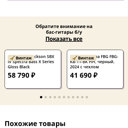
Обратите внимание на
бас-гитары б/у
Показать все
Бас-гитара Jackson SBX
Б/У Бас-гитара FBG FBG-
Винтаж
Винтаж
IV Spectra Bass X Series
KB-11-BK HH, черный,
Gloss Black
2024 с чехлом
58 790 ₽
41 690 ₽
Похожие товары