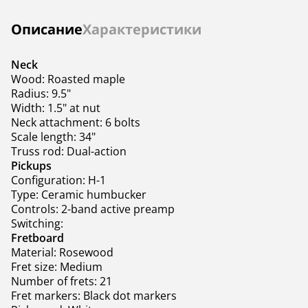
производства
Инструкции
Описание
Характеристики
В комплекте
—
—
Neck
Wood: Roasted maple
Radius: 9.5"
Width: 1.5" at nut
Neck attachment: 6 bolts
Scale length: 34"
Truss rod: Dual-action
Pickups
Configuration: H-1
Type: Ceramic humbucker
Controls: 2-band active preamp
Switching:
Fretboard
Material: Rosewood
Fret size: Medium
Number of frets: 21
Fret markers: Black dot markers