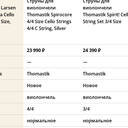
Струны для
Струны для
Larsen
виолончели
виолончели
a Cello
Thomastik Spirocore
Thomastik Spirit! Cel
 Size,
4/4 Size Cello Strings
String Set 3/4 Size
4/4 C String, Silver
23 990 ₽
24 390 ₽
—
—
s
Thomastik
Thomastik
Новое
Новое
виолончель
виолончель
4/4
3/4
нормальное
нормальное