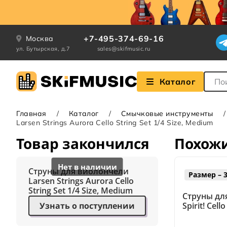
+7-495-374-69-16
Москва
ул. Бутырская, д.7
sales@skifmusic.ru
Поле
Каталог
Главная
Каталог
Смычковые инструменты
Larsen Strings Aurora Cello String Set 1/4 Size, Medium
Товар закончился
Похож
Струны для виолончели
Размер – 3
Larsen Strings Aurora Cello
String Set 1/4 Size, Medium
Струны дл
Узнать о поступлении
Spirit! Cell