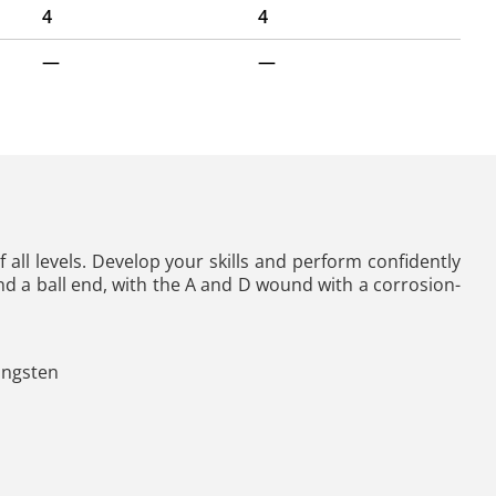
4
4
—
—
 all levels. Develop your skills and perform confidently
 and a ball end, with the A and D wound with a corrosion-
tungsten