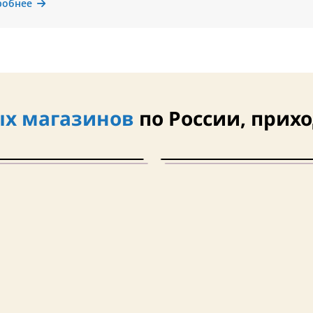
робнее
х магазинов
по России, прихо