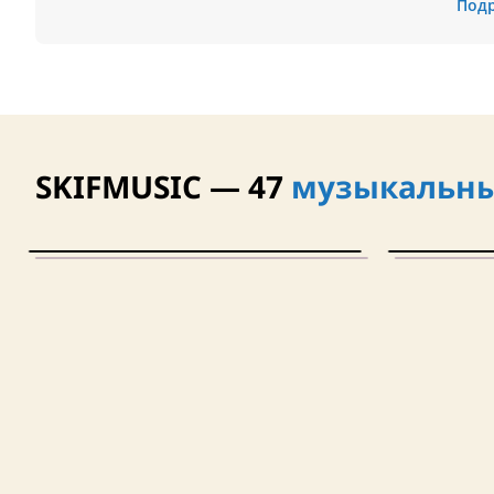
Под
SKIFMUSIC — 47
музыкальны