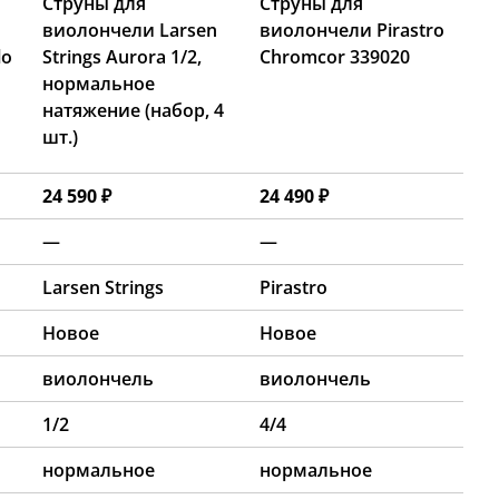
Струны для
Струны для
виолончели Larsen
виолончели Pirastro
lo
Strings Aurora 1/2,
Chromcor 339020
нормальное
натяжение (набор, 4
шт.)
24 590 ₽
24 490 ₽
—
—
Larsen Strings
Pirastro
Новое
Новое
виолончель
виолончель
1/2
4/4
нормальное
нормальное