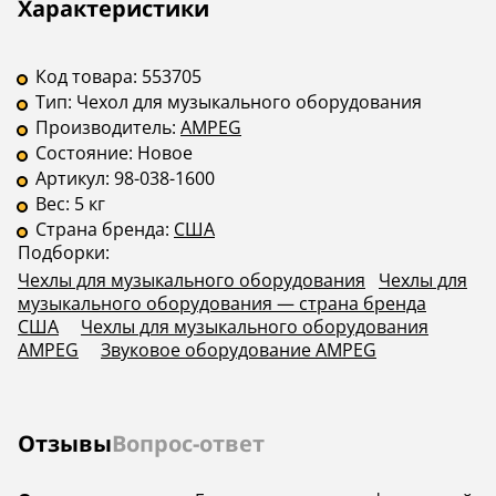
Описание
Инструкции
Характеристики
Код товара:
553705
Тип:
Чехол для музыкального оборудования
Производитель:
AMPEG
Состояние:
Новое
Артикул:
98-038-1600
Вес:
5 кг
Страна бренда:
США
Подборки:
Чехлы для музыкального оборудования
Чехлы для
музыкального оборудования — страна бренда
США
Чехлы для музыкального оборудования
AMPEG
Звуковое оборудование AMPEG
Отзывы
Вопрос-ответ