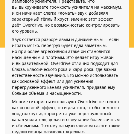
лампового усилителя. Представьте, что
вы выкручиваете громкость усилителя на максимум,
и он начинает слегка «ломать» звук, добавляя
характерный тёплый хруст. Именно этот эффект
даёт Overdrive, но с возможностью контролировать
его уровень.
Звук остаётся разборчивым и динамичным — если
играть мягко, перегруз будет едва заметным,
но при более агрессивной атаке он становится
насыщенным и плотным. Это делает игру живой
и выразительной. Overdrive отлично подходит для
блюза, классического рока и хард-рока, где важна
естественность звучания. Его можно использовать
как основной эффект или для усиления
перегруженного канала усилителя, придавая ему
больше объёма и насыщенности.
Многие гитаристы используют Overdrive не только
как основной эффект, но и для того, чтобы немного
«подтолкнуть», «прогреть» уже перегруженный
канал усилителя, делая его звучание более сочным
и объемным. Поэтому на музыкальном слэнге такие
педали иногда называют «грелка».