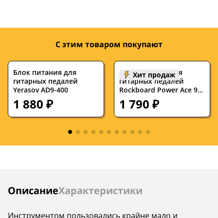
Стерео/моно
моно
моно
Разъемы и
jack 6.3
jack 6.3, 2.1 DC
интерфейсы
Jack
С этим товаром покупают
Питание от
да
да
батарейки
Блок питания для
Блок питания для
Хит продаж
гитарных педалей
гитарных педалей
Питание от блока
да
да
Yerasov AD9-400
Rockboard Power Ace 9V
питания
DC 1.7A
1 880 ₽
1 790 ₽
True Bypass
True Bypass
Схема обхода
Тип схемы педали
аналоговая
аналоговая
Инструкции
Описание
Характеристики
Инструментом пользовались крайне мало и