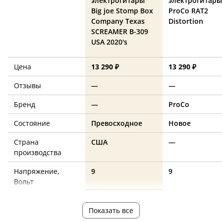
электрогитары
электрогитары
Big joe Stomp Box
ProCo RAT2
Company Texas
Distortion
SCREAMER B-309
USA 2020's
Цена
13 290 ₽
13 290 ₽
Отзывы
—
—
Бренд
—
ProCo
Состояние
Превосходное
Новое
Страна
США
—
производства
Напряжение,
9
9
Вольт
overdrive
overdrive,
Эффект педали
Показать все
distortion, fuzz