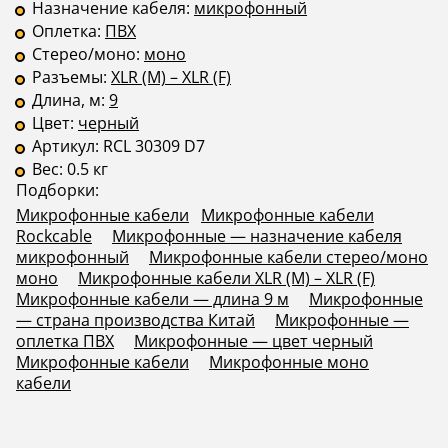
Назначение кабеля:
микрофонный
Оплетка:
ПВХ
Стерео/моно:
моно
Разъемы:
XLR (M) – XLR (F)
Длина, м:
9
Цвет:
черный
Артикул:
RCL 30309 D7
Вес:
0.5 кг
Подборки:
Микрофонные кабели
Микрофонные кабели
Rockcable
Микрофонные — назначение кабеля
микрофонный
Микрофонные кабели стерео/моно
моно
Микрофонные кабели XLR (M) – XLR (F)
Микрофонные кабели — длина 9 м
Микрофонные
— страна производства Китай
Микрофонные —
оплетка ПВХ
Микрофонные — цвет черный
Микрофонные кабели
Микрофонные моно
кабели