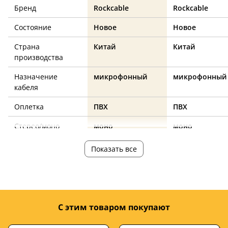
Бренд
Rockcable
Rockcable
Состояние
Новое
Новое
Страна
Китай
Китай
производства
Назначение
микрофонный
микрофонный
кабеля
Оплетка
ПВХ
ПВХ
Стерео/моно
моно
моно
Разъемы
XLR (M) – XLR (F)
XLR (M) – XLR (F
Показать все
Длина, м
9
9
Цвет
черный
черный
С этим товаром покупают