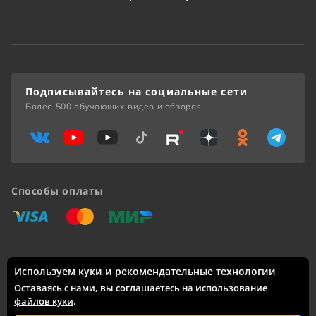
Подписывайтесь на социальные сети
Более 500 обучающих видео и обзоров
Способы оплаты
«Виза»
«Мастеркард»
«Мир»
Используем куки и рекомендательные технологии
Доставка по России: Москва, Санкт-Петербург, Новосибирск,
Екатеринбург, Казань, Нижний Новгород, Челябинск,
Оставаясь с нами, вы соглашаетесь на использование
Красноярск, Самара, Уфа, Ростов-на-Дону, Омск, Краснодар,
файлов куки
.
Воронеж, Волгоград, Пермь и другие города.