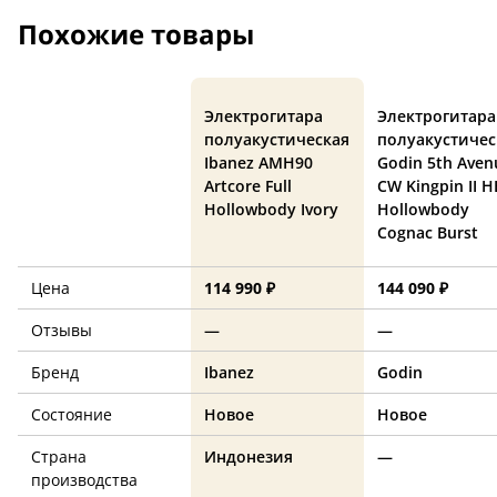
Похожие товары
Электрогитара
Электрогитара
полуакустическая
полуакустичес
Ibanez AMH90
Godin 5th Aven
Artcore Full
CW Kingpin II H
Hollowbody Ivory
Hollowbody
Cognac Burst
Цена
114 990 ₽
144 090 ₽
Отзывы
—
—
Бренд
Ibanez
Godin
Состояние
Новое
Новое
Страна
Индонезия
—
производства