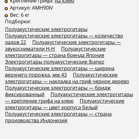
Крепление грифа:
на клею
Артикул:
AMH90IV
Вес:
6 кг
Подборки:
Полуакустические электрогитары
Полуакустические электрогитары — количество
ладов 22
Полуакустические электрогитары —
звукосниматели H-H
Полуакустические
электрогитары — страна бренда Япония
Электрогитары полуакустические Ibanez
Полуакустические электрогитары — ширина
верхнего порожка, мм 43
Полуакустические
электрогитары — накладка на гриф черное дерево
Полуакустические электрогитары — бридж
фиксированный
Полуакустические электрогитары
— крепление грифа на клею
Полуакустические
электрогитары — цвет корпуса белый
Полуакустические электрогитары — страна
производства Индонезия