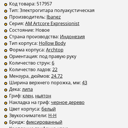
Код товара:
517957
Тип:
Электрогитара полуакустическая
Производитель:
Ibanez
Серия:
AM Artcore Expressionist
Состояние:
Новое
Страна производства:
Индонезия
Тип корпуса:
Hollow Body
Форма корпуса:
Archtop
Ориентация:
под правую руку
Количество струн:
6
Количество ладов:
22
Мензура, дюймов:
24.72
Ширина верхнего порожка, мм:
43
Дека:
липа
Гриф:
клен
,
ньятон
Накладка на гриф:
черное дерево
Цвет корпуса:
белый
Звукосниматели:
H-H
Бридж:
фиксированный