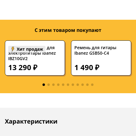
Звукосниматели
H-H
H-H
Бридж
фиксированный
фиксированн
Крепление грифа
на клею
на клею
С этим товаром покупают
В комплекте
—
—
Комбоусилитель для
Ремень для гитары
Хит продаж
электрогитары Ibanez
Ibanez GSB50-C4
IBZ10GV2
13 290 ₽
1 490 ₽
Описание
Инструкции
Характеристики