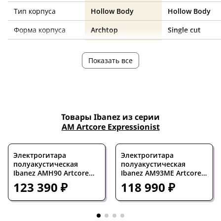
Тип корпуса
Hollow Body
Hollow Body
Форма корпуса
Archtop
Single cut
Ориентация
под правую руку
под правую ру
Показать все
Количество струн
6
6
Количество ладов
22
21
Мензура, дюймов
24.72
24.8
Товары Ibanez из серии
Ширина верхнего
43
44
AM Artcore Expressionist
порожка, мм
Дека
липа
вишня
Электрогитара
Электрогитара
полуакустическая
полуакустическая
Гриф
клен, ньятон
клен
Ibanez AMH90 Artcore
Ibanez AM93ME Artcore
Full Hollowbody Black
Expressionist Semi-
123 390 ₽
118 990 ₽
Накладка на гриф
черное дерево
палисандр
Hollow Natural
Цвет корпуса
белый
санберст