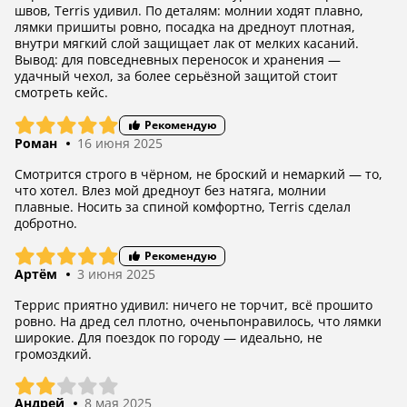
швов, Terris удивил. По деталям: молнии ходят плавно,
лямки пришиты ровно, посадка на дредноут плотная,
внутри мягкий слой защищает лак от мелких касаний.
Вывод: для повседневных переносок и хранения —
удачный чехол, за более серьёзной защитой стоит
смотреть кейс.
Рекомендую
Роман
16 июня 2025
Смотрится строго в чёрном, не броский и немаркий — то,
что хотел. Влез мой дредноут без натяга, молнии
плавные. Носить за спиной комфортно, Terris сделал
добротно.
Рекомендую
Артём
3 июня 2025
Террис приятно удивил: ничего не торчит, всё прошито
ровно. На дред сел плотно, оченьпонравилось, что лямки
широкие. Для поездок по городу — идеально, не
громоздкий.
Андрей
8 мая 2025