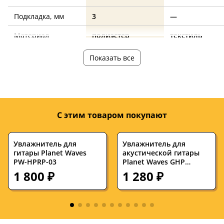
Подкладка, мм
3
—
Материал
полиэстер
текстиль
Цвет
черный
черный
Показать все
С этим товаром покупают
Увлажнитель для
Увлажнитель для
гитары Planet Waves
акустической гитары
PW-HPRP-03
Planet Waves GHP
Humidifier Pro
1 800 ₽
1 280 ₽