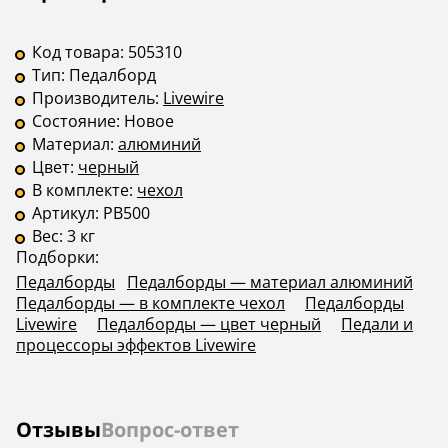
Код товара:
505310
Тип:
Педалборд
Производитель:
Livewire
Состояние:
Новое
Материал:
алюминий
Цвет:
черный
В комплекте:
чехол
Артикул:
PB500
Вес:
3 кг
Подборки:
Педалборды
Педалборды — материал алюминий
Педалборды — в комплекте чехол
Педалборды
Livewire
Педалборды — цвет черный
Педали и
процессоры эффектов Livewire
Отзывы
Вопрос-ответ