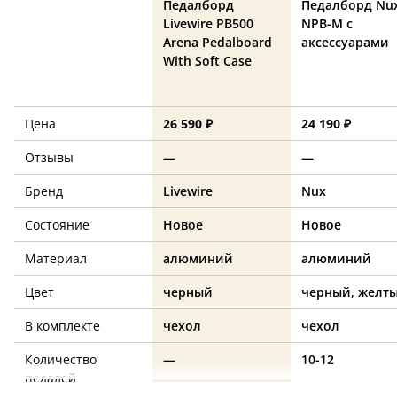
Педалборд
Педалборд Nu
Livewire PB500
NPB-M с
Arena Pedalboard
аксессуарами
With Soft Case
Цена
26 590 ₽
24 190 ₽
Отзывы
—
—
Бренд
Livewire
Nux
Состояние
Новое
Новое
Материал
алюминий
алюминий
Цвет
черный
черный, желт
В комплекте
чехол
чехол
Количество
—
10-12
педалей