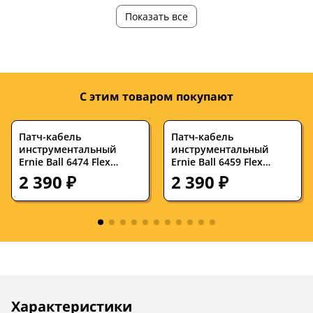
Страна
—
Китай
Показать все
производства
С этим товаром покупают
Патч-кабель
Патч-кабель
инструментальный
инструментальный
Ernie Ball 6474 Flex
Ernie Ball 6459 Flex
Cables Neon Green 0.076
Cables 7.62 см (3 штуки)
2 390 ₽
2 390 ₽
м (3 штуки)
Описание
Инструкции
Характеристики