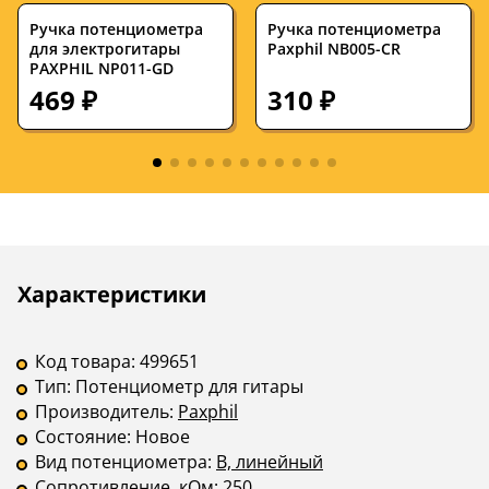
Ручка потенциометра
Ручка потенциометра
для электрогитары
Paxphil NB005-CR
PAXPHIL NP011-GD
469 ₽
310 ₽
Описание
Инструкции
Характеристики
Код товара:
499651
Тип:
Потенциометр для гитары
Производитель:
Paxphil
Состояние:
Новое
Вид потенциометра:
B, линейный
Сопротивление, кОм:
250