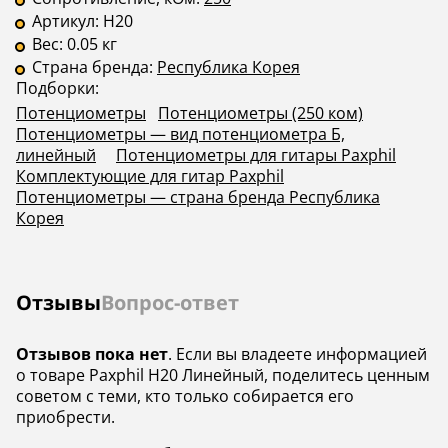
Артикул:
H20
Вес:
0.05 кг
Страна бренда:
Республика Корея
Подборки:
Потенциометры
Потенциометры (250 ком)
Потенциометры — вид потенциометра Б,
линейный
Потенциометры для гитары Paxphil
Комплектующие для гитар Paxphil
Потенциометры — страна бренда Республика
Корея
Отзывы
Вопрос-ответ
Отзывов пока нет
. Если вы владеете информацией
о товаре Paxphil H20 Линейный, поделитесь ценным
советом с теми, кто только собирается его
приобрести.