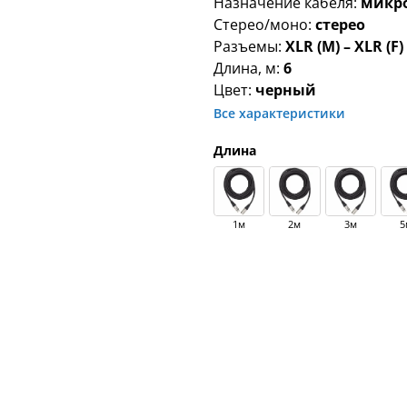
Назначение кабеля:
микр
Стерео/моно:
стерео
Разъемы:
XLR (M) – XLR (F)
Длина, м:
6
Цвет:
черный
Все характеристики
Длина
1м
2м
3м
5