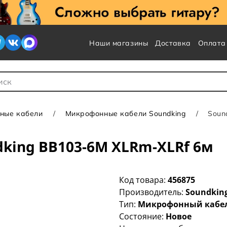
Наши магазины
Доставка
Оплата
 для Поиска
ные кабели
Микрофонные кабели Soundking
Soun
king BB103-6M XLRm-XLRf 6м
Код товара:
456875
Производитель:
Soundkin
Тип:
Микрофонный кабе
Состояние:
Новое