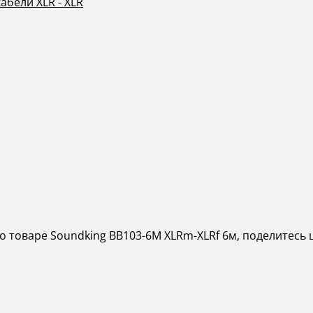
бели XLR - XLR
о товаре Soundking BB103-6M XLRm-XLRf 6м, поделитесь 