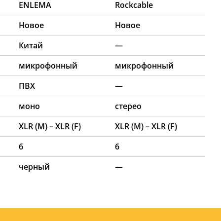
ENLEMA
Rockcable
Новое
Новое
Китай
—
микрофонный
микрофонный
ПВХ
—
моно
стерео
XLR (M) – XLR (F)
XLR (M) – XLR (F)
6
6
черный
—