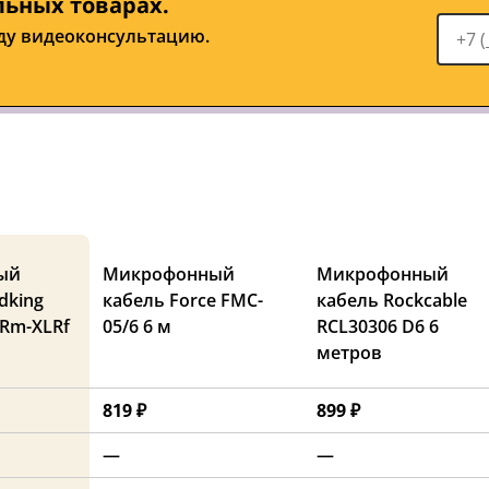
льных товарах.
ду видеоконсультацию.
ый
Микрофонный
Микрофонный
dking
кабель Force FMC-
кабель Rockcable
Rm-XLRf
05/6 6 м
RCL30306 D6 6
метров
819 ₽
899 ₽
—
—