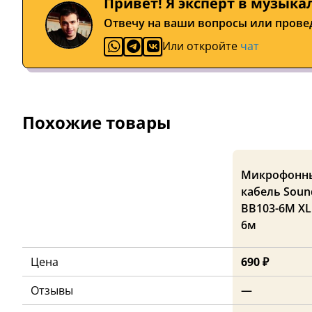
Привет! Я эксперт в музыка
Отвечу на ваши вопросы или прове
Или откройте
чат
Похожие товары
Микрофонн
кабель Soun
BB103-6M XL
6м
Цена
690 ₽
Отзывы
—