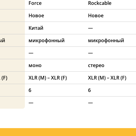
Force
Rockcable
Новое
Новое
Китай
—
ый
микрофонный
микрофонный
—
—
моно
стерео
 (F)
XLR (M) – XLR (F)
XLR (M) – XLR (F)
6
6
—
—