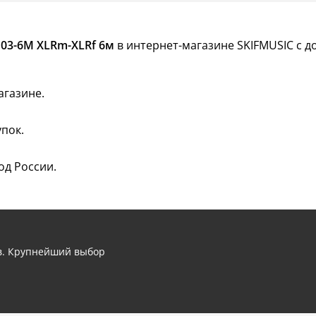
03-6M XLRm-XLRf 6м
в интернет-магазине SKIFMUSIC с д
агазине.
пок.
од России.
ов. Крупнейший выбор