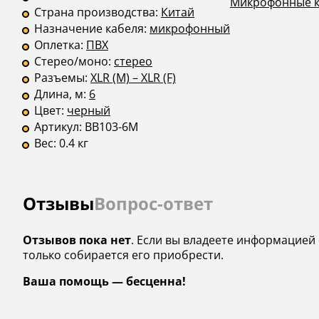
Микрофонные ка
Страна производства:
Китай
Назначение кабеля:
микрофонный
Оплетка:
ПВХ
Стерео/моно:
стерео
Разъемы:
XLR (M) – XLR (F)
Длина, м:
6
Цвет:
черный
Артикул:
BB103-6M
Вес:
0.4 кг
Отзывы
Вопрос-ответ
Отзывов пока нет
. Если вы владеете информацией 
только собирается его приобрести.
Ваша помощь — бесценна!