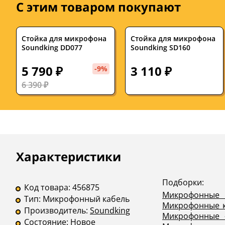
С этим товаром покупают
Стойка для микрофона
Стойка для микрофона
Soundking DD077
Soundking SD160
5 790 ₽
3 110 ₽
-9%
6 390 ₽
Описание
Инструкции
Характеристики
Подборки:
Код товара:
456875
Микрофонные 
Тип:
Микрофонный кабель
Микрофонные к
Производитель:
Soundking
Микрофонные 
Состояние:
Новое