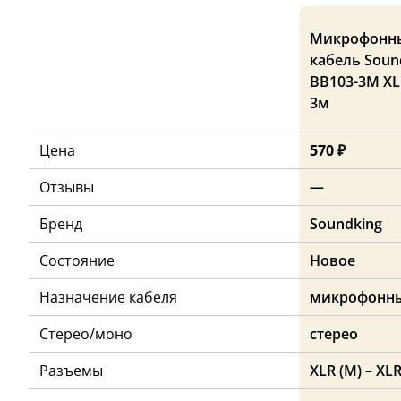
Микрофонн
кабель Soun
BB103-3M XL
3м
Цена
570 ₽
Отзывы
—
Бренд
Soundking
Состояние
Новое
Назначение кабеля
микрофонн
Стерео/моно
стерео
Разъемы
XLR (M) – XLR