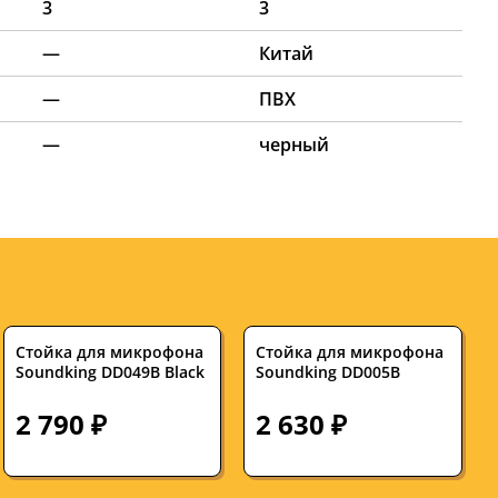
3
3
—
Китай
—
ПВХ
—
черный
Стойка для микрофона
Стойка для микрофона
Soundking DD049B Black
Soundking DD005B
2 790 ₽
2 630 ₽