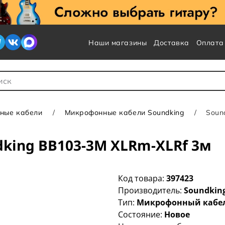
Наши магазины
Доставка
Оплата
 для Поиска
ные кабели
Микрофонные кабели Soundking
Soun
king BB103-3M XLRm-XLRf 3м
Код товара:
397423
Производитель:
Soundkin
Тип:
Микрофонный кабе
Состояние:
Новое