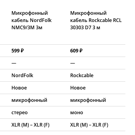
Микрофонный
Микрофонный
кабель NordFolk
кабель Rockcable RCL
NMC9/3M 3м
30303 D7 3 м
599 ₽
609 ₽
—
—
NordFolk
Rockcable
Новое
Новое
микрофонный
микрофонный
стерео
моно
XLR (M) – XLR (F)
XLR (M) – XLR (F)