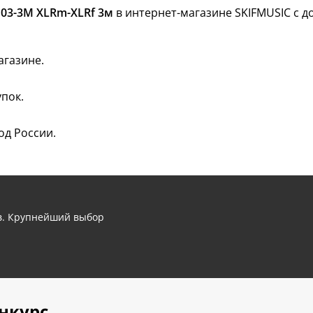
03-3M XLRm-XLRf 3м
в интернет-магазине SKIFMUSIC с д
агазине.
пок.
од России.
ов. Крупнейший выбор
нкурс