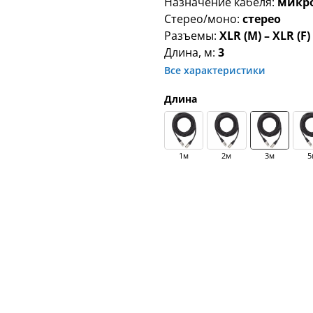
Назначение кабеля:
микр
Стерео/моно:
стерео
Разъемы:
XLR (M) – XLR (F)
Длина, м:
3
Все характеристики
Длина
1м
2м
3м
5