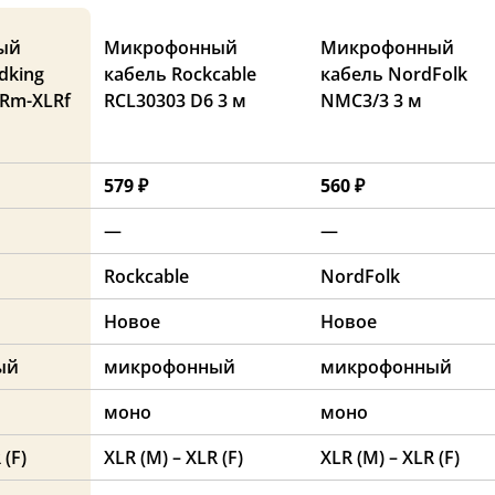
ый
Микрофонный
Микрофонный
dking
кабель Rockcable
кабель NordFolk
Rm-XLRf
RCL30303 D6 3 м
NMC3/3 3 м
579 ₽
560 ₽
—
—
Rockcable
NordFolk
Новое
Новое
ый
микрофонный
микрофонный
моно
моно
 (F)
XLR (M) – XLR (F)
XLR (M) – XLR (F)