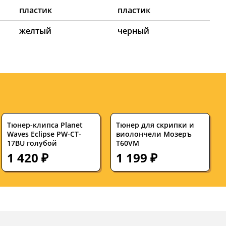
пластик
пластик
желтый
черный
Тюнер-клипса Planet
Тюнер для скрипки и
Waves Eclipse PW-CT-
виолончели Мозеръ
17BU голубой
T60VM
1 420 ₽
1 199 ₽