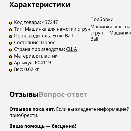
Описание
Инструкции
Характеристики
Подборки:
Код товара:
437247
Машинки для на
Тип:
Машинка для намотки струн
струн
Машинки 
Производитель:
Ernie Ball
Ball
Состояние:
Новое
Страна производства:
США
Материал:
пластик
Артикул:
P04119
Вес:
0.02 кг
Отзывы
Вопрос-ответ
Отзывов пока нет
. Если вы владеете информацией о
приобрести.
Ваша помощь — бесценна!