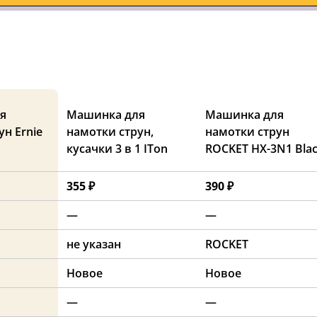
я
Машинка для
Машинка для
ун Ernie
намотки струн,
намотки струн
кусачки 3 в 1 ITon
ROCKET HX-3N1 Bla
355 ₽
390 ₽
—
—
не указан
ROCKET
Новое
Новое
—
—