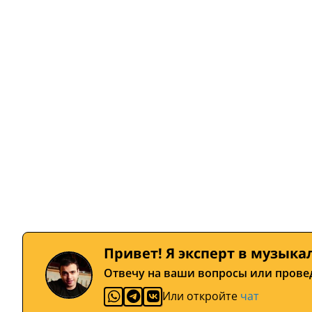
Привет! Я эксперт в музыка
Отвечу на ваши вопросы или прове
Или откройте
чат