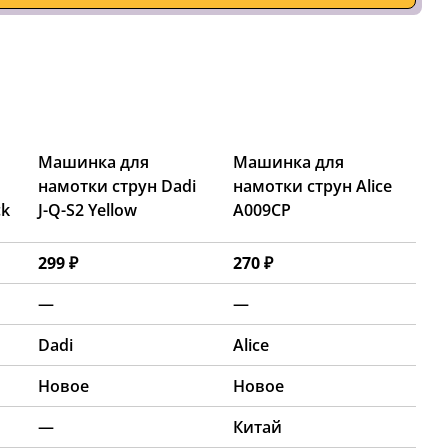
Машинка для
Машинка для
намотки струн Dadi
намотки струн Alice
ck
J-Q-S2 Yellow
A009CP
299 ₽
270 ₽
—
—
Dadi
Alice
Новое
Новое
—
Китай