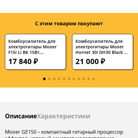
Разъемы и
—
jack 6.3, USB
интерфейсы
С этим товаром покупают
Комбоусилитель для
Комбоусилитель для
электрогитары Mooer
электрогитары Mooer
F15i Li BK 15Вт,
Hornet 30i DH30 Black 30
портативный, со
Ватт цифровой iAMP
17 840 ₽
21 000 ₽
встроенным
процессором эффектов,
черный
Инструкции
Описание
Характеристики
Mooer GE150 – компактный гитарный процессор