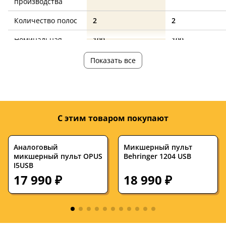
производства
Количество полос
2
2
Номинальная
100
100
мощность, Ватт
Показать все
Максимальная
200
200
мощность, Ватт
Максимальное
120
121
звуковое
С этим товаром покупают
давление, дБ
Минимальная
50
50
Аналоговый
Микшерный пульт
частота, Гц
микшерный пульт OPUS
Behringer 1204 USB
I5USB
Максимальная
28000
20000
17 990 ₽
18 990 ₽
частота, Гц
Диаметр ВЧ-
1
1
динамика, дюймы