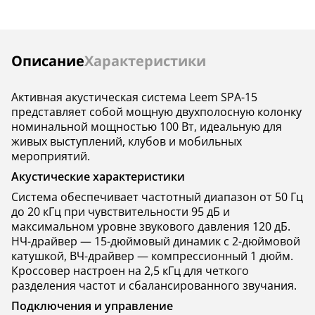
Диаметр НЧ-
15
15
динамика, дюймы
Съемная решетка
нет
да
Инструкции
Описание
Характеристики
jack 6.3, mini-jack
jack 6.3, XLR
Разъемы и
3.5, RCA, XLR,
Активная акустическая система Leem SPA-15
интерфейсы
Bluetooth, MP3,
представляет собой мощную двухполосную колонку
SD-card, USB
номинальной мощностью 100 Вт, идеальную для
живых выступлений, клубов и мобильных
Всепогодная
нет
нет
мероприятий.
Корпус
пластик
пластик
Акустические характеристики
Система обеспечивает частотный диапазон от 50 Гц
Цвет
черный
черный
до 20 кГц при чувствительности 95 дБ и
Выходная
—
—
максимальном уровне звукового давления 120 дБ.
мощность, Ватт
НЧ-драйвер — 15-дюймовый динамик с 2-дюймовой
катушкой, ВЧ-драйвер — компрессионный 1 дюйм.
Кроссовер настроен на 2,5 кГц для четкого
разделения частот и сбалансированного звучания.
Подключения и управление