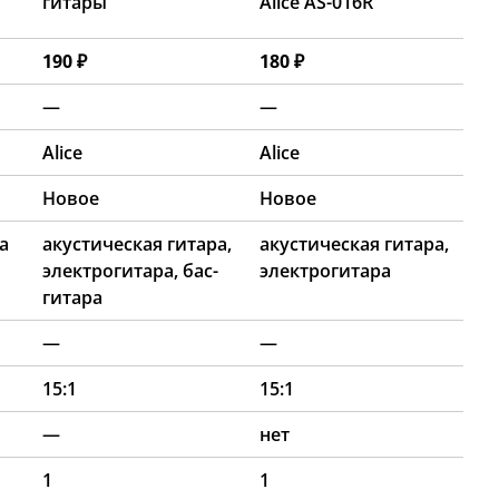
гитары
Alice AS-016R
190 ₽
180 ₽
—
—
Alice
Alice
Новое
Новое
а
акустическая гитара,
акустическая гитара,
электрогитара, бас-
электрогитара
гитара
—
—
15:1
15:1
—
нет
1
1