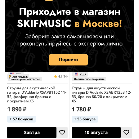
США
США
Полимерное покрытие
Полимерное пок
Струны для акустической
Струны для акустической
гитары D'Addario XSAPB1152 11-
гитары D'Addario XSABR1253 12-
52, фосфорная бронза с
53, бронза 80/20 с покрытием
покрытием XS
XS
1 890 ₽
1 780 ₽
+ 57 бонусов
+ 53 бонуса