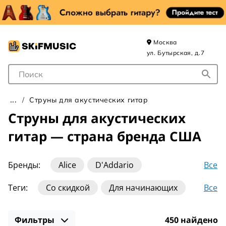
Москва
ул. Бутырская, д.7
Поле для Поиска
Струны для акустических гитар
Струны для акустических
гитар — страна бренда США
Все
Бренды:
Alice
D'Addario
DR Strings
Dean Markley
Dunlop
Все
Теги:
Со скидкой
Для начинающих
Elixir
Ernie Ball
Fedosov
Fender
Нейлоновые
10-47
10-50
10-52
Galli
La Bella
Magma Strings
Фильтры
450 найдено
11-50
11-52
12-53
13-56