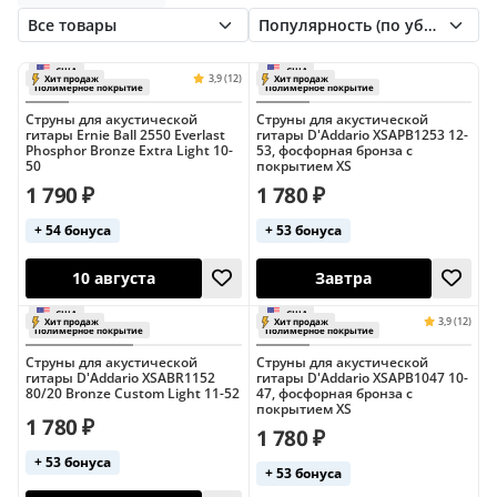
Markbass
Martin
Pyramid
Elixir 11-52
Elixir 12-53
Rotosound
STAX
Smiger
Thomastik
Бронзово-фосфорные
Бронзовые
МозерЪ
Никилевые
Серебряные
Стальные
Струны для акустической
Струны для акустической
гитары Ernie Ball 2550 Everlast
гитары D'Addario XSAPB1253 12-
Phosphor Bronze Extra Light 10-
53, фосфорная бронза с
50
покрытием XS
1 790 ₽
1 780 ₽
+ 54 бонуса
+ 53 бонуса
США
США
3,9 (12)
Хит продаж
Хит продаж
Полимерное покрытие
Полимерное пок
10 августа
Завтра
Струны для акустической
Струны для акустической
гитары D'Addario XSABR1152
гитары D'Addario XSAPB1047 10-
80/20 Bronze Custom Light 11-52
47, фосфорная бронза с
покрытием XS
1 780 ₽
1 780 ₽
+ 53 бонуса
+ 53 бонуса