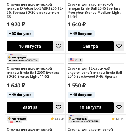
Струны для акустической
Струны для акустической
гитары D'Addario XSABR1256 12-
гитары Ernie Ball 2546 Everlast
56, бронза 80/20 с покрытием
Phosphor Bronze Medium Light
XS
12-54
1 920 ₽
1 640 ₽
+ 58 бонусов
+ 49 бонусов
США
Полимерное покрытие
США
10 августа
10 августа
Струны для акустической
Струны для 12-струнной
гитары Ernie Ball 2558 Everlast
акустической гитары Ernie Ball
80/20 Bronze Light 11-52
2010 Earthwood 9-46, бронза
1 640 ₽
1 550 ₽
+ 49 бонусов
+ 46 бонусов
Струны для акустической
Струны для акустической