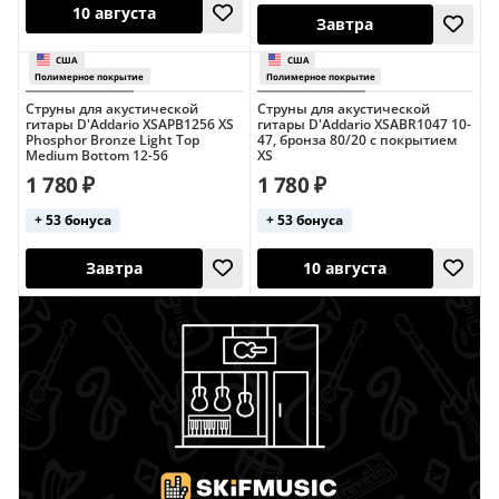
Струны для акустической
Струны для акустической
10 августа
гитары D'Addario XSAPB1256 XS
гитары D'Addario XSABR1047 10-
Завтра
Phosphor Bronze Light Top
47, бронза 80/20 с покрытием
Medium Bottom 12-56
XS
США
США
Хит продаж
Хит продаж
1 780 ₽
1 780 ₽
Полимерное покрытие
Полимерное пок
+ 53 бонуса
+ 53 бонуса
Завтра
10 августа