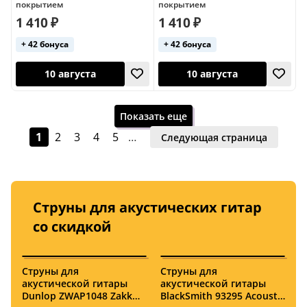
покрытием
покрытием
1 410 ₽
1 410 ₽
+ 42 бонуса
+ 42 бонуса
10 августа
Завтра
США
Хит продаж
Полимерное покрытие
США
Показать еще
1
2
3
4
5
…
Следующая страница
Струны для акустических гитар
Завтра
Завтра
со скидкой
США
3,9 (12)
Хит продаж
Хит продаж
Струны для
Струны для
С
США
Полимерное пок
акустической гитары
акустической гитары
а
Dunlop ZWAP1048 Zakk
BlackSmith 93295 Acoustic
S