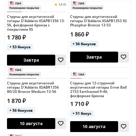
Струны для акустической
Струны для акустической
гитары D'Addario XSAPB1356 13-
гитары D'Addario XSAPB1353 XS
56, фосфорная бронза с
Phosphor Bronze 13-53
покрытием XS
1 860 ₽
1 780 ₽
+ 56 бонусов
+ 53 бонуса
Завтра
10 августа
Струны для акустической
Струны для 12-струнной
гитары D'Addario XSABR1356
акустической гитары Ernie Ball
80/20 Bronze Medium 13-56
2153 Earthwood 9-46,
фосфорная бронза
1 870 ₽
1 710 ₽
+ 56 бонусов
+ 51 бонус
Завтра
Завтра