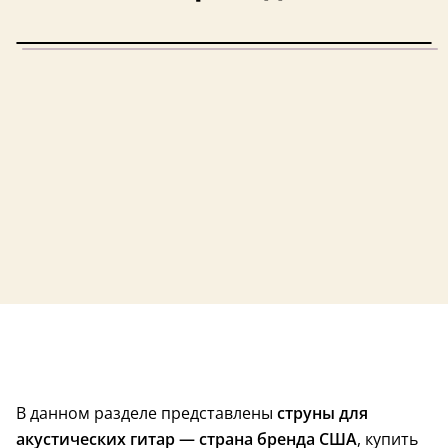
4,0 (13)
Хит продаж
США
США
США
США
В данном разделе представлены
струны для
Полимерное покрытие
Полимерное пок
акустических гитар — страна бренда США
, купить