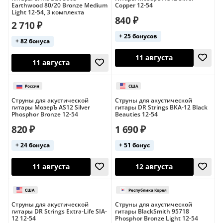
Earthwood 80/20 Bronze Medium
Copper 12-54
Light 12-54, 3 комплекта
840 ₽
2 710 ₽
12 августа
12 августа
+ 25 бонусов
+ 82 бонуса
Струны для акустической
Струны для акустической
гитары МозерЪ AS12 Silver
гитары DR Strings BKA-12 Black
Phosphor Bronze 12-54
Beauties 12-54
820 ₽
1 690 ₽
США
США
+ 24 бонуса
+ 51 бонус
12 августа
12 августа
Струны для акустической
Струны для акустической
гитары DR Strings Extra-Life SIA-
гитары BlackSmith 95718
12 12-54
Phosphor Bronze Light 12-54