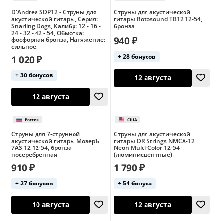
США
D'Andrea SDP12 - Струны для
Струны для акустической
США
Полимерное пок
акустической гитары, Серия:
гитары Rotosound TB12 12-54,
Snarling Dogs, Калибр: 12 - 16 -
бронза
24 - 32 - 42 - 54, Обмотка:
940 ₽
фосфорная бронза, Натяжение:
сильное.
+ 28 бонусов
1 020 ₽
+ 30 бонусов
10 августа
11 августа
Струны для 7-струнной
Струны для акустической
акустической гитары МозерЪ
гитары DR Strings NMCA-12
7AS 12 12-54, бронза
Neon Multi-Color 12-54
посеребренная
(люминисцентные)
США
Республика 
910 ₽
1 790 ₽
Полимерное покрытие
Полимерное пок
+ 27 бонусов
+ 54 бонуса
12 августа