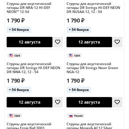
Струны для акустической
Струны для акустической
гитары DR NRA-12 HI-DEF
гитары DR Strings HI-DEF NEON
NEON™ 12-54
DR NUSAA-12, 12 - 54
12 августа
12 августа
США
Великобрит
1 790 ₽
1 790 ₽
+ 54 бонуса
+ 54 бонуса
Струны для акустической
Струны для акустической
гитары DR Strings HI-DEF NEON
гитары DR Strings Neon Green
DR NWA-12, 12 - 54
NGA-12
1 790 ₽
1 790 ₽
12 августа
12 августа
+ 54 бонуса
+ 54 бонуса
Россия
США
Струны для акустической
Струны для акустической
гитары Ernie Ball 3003
гитары МозерЪ AC12 Silver