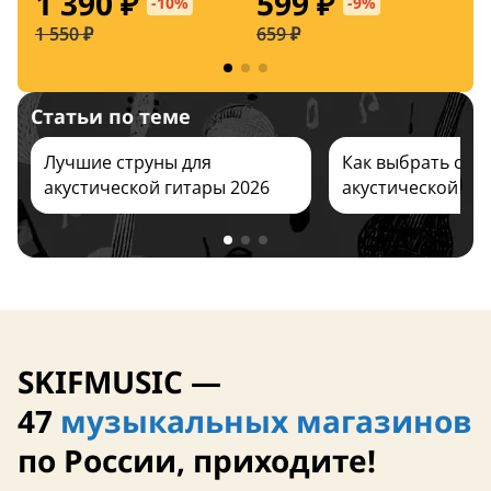
1 390 ₽
599 ₽
-10%
-9%
Series 10-48
Light 11-52
1 550 ₽
659 ₽
1
Статьи по теме
12 августа
11 августа
Лучшие струны для
Как выбрать стр
акустической гитары 2026
акустической ги
США
США
SKIFMUSIC —
47
музыкальных магазинов
по России, приходите!