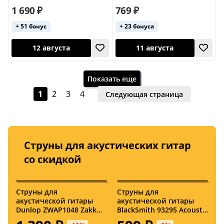
1 690 ₽
769 ₽
+ 51 бонус
+ 23 бонуса
11 августа
11 августа
США
США
Показать еще
1
2
3
4
Следующая страница
Струны для акустических гитар
со скидкой
11 августа
12 августа
Струны для
Струны для
С
акустической гитары
акустической гитары
а
Dunlop ZWAP1048 Zakk
BlackSmith 93295 Acoustic
S
США
США
Wylde String Lab Artist
80/20 Bronze Custom
N