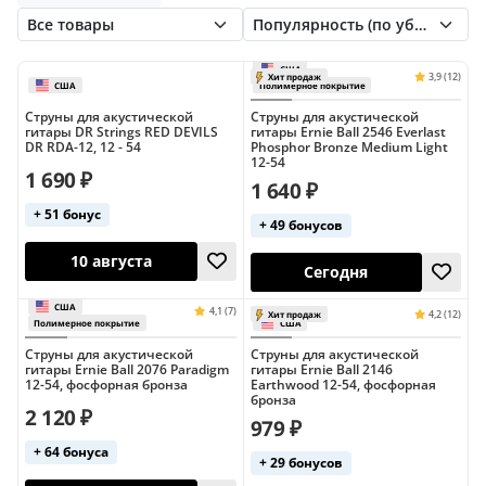
Markbass
Martin
Pyramid
Elixir 11-52
Elixir 12-53
Rotosound
STAX
Smiger
Thomastik
Бронзово-фосфорные
Бронзовые
МозерЪ
Никилевые
Серебряные
Стальные
Струны для акустической
Струны для акустической
гитары DR Strings RED DEVILS
гитары Ernie Ball 2546 Everlast
DR RDA-12, 12 - 54
Phosphor Bronze Medium Light
12-54
1 690 ₽
1 640 ₽
+ 51 бонус
+ 49 бонусов
США
Хит продаж
США
Полимерное пок
10 августа
Сегодня
Струны для акустической
Струны для акустической
гитары Ernie Ball 2076 Paradigm
гитары Ernie Ball 2146
12-54, фосфорная бронза
Earthwood 12-54, фосфорная
бронза
2 120 ₽
979 ₽
+ 64 бонуса
+ 29 бонусов