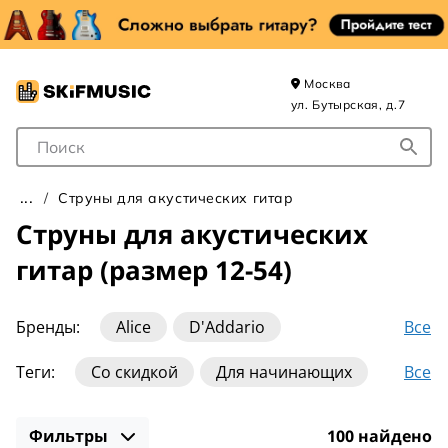
Москва
ул. Бутырская, д.7
Поле для Поиска
Струны для акустических гитар
Струны для акустических
гитар (размер 12-54)
Все
Бренды:
Alice
D'Addario
DR Strings
Dean Markley
Dunlop
Все
Теги:
Со скидкой
Для начинающих
Elixir
Ernie Ball
Fedosov
Fender
Нейлоновые
10-47
10-50
10-52
Galli
La Bella
Magma Strings
Фильтры
100 найдено
11-50
11-52
12-53
13-56