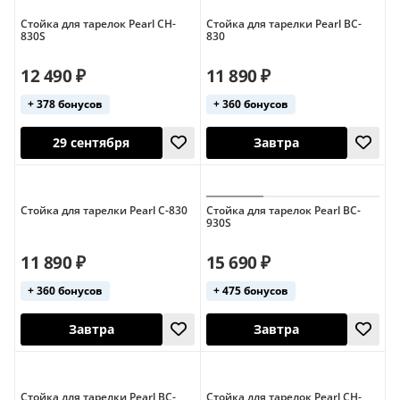
Tama
Yamaha
Стойка для тарелок Pearl CH-
Стойка для тарелки Pearl BC-
830S
830
12 490 ₽
11 890 ₽
+ 378 бонусов
+ 360 бонусов
29 сентября
Завтра
Стойка для тарелки Pearl C-830
Стойка для тарелок Pearl BC-
930S
11 890 ₽
15 690 ₽
+ 360 бонусов
+ 475 бонусов
Стойка для тарелки Pearl BC-
Стойка для тарелок Pearl CH-