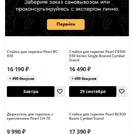
Стойка для тарелки Pearl BC-
Стойка для тарелок Pearl C930S
930
930 Series Single Braced Cymbal
Stand
16 190 ₽
16 490 ₽
+ 490 бонусов
+ 499 бонусов
Держатель для тарелки, с
Стойка для тарелок Pearl BC830
креплением Pearl CH-70
Boom Cymbal Stand
9 990 ₽
17 390 ₽