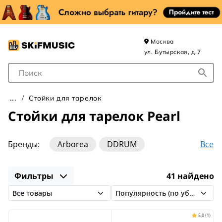
Москва
ул. Бутырская, д.7
Поле для Поиска
Стойки для тарелок
Стойки для тарелок Pearl
Все
Бренды:
Arborea
DDRUM
DRUM TALK
DW
Fleet
Foix
Gewa
Фильтры
41 найдено
Gibraltar
Gretsch
Ludwig
MEINL
Mapex
PDP by DW
Pearl
Premier
Sonor
Sound Percussion Labs
TAMBURO