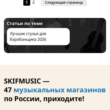
1
2
Следующая страница
Статьи по теме
Завтра
29 сентября
Лучшие стулья для
барабанщика 2026
SKIFMUSIC —
29 сентября
Завтра
47
музыкальных магазинов
по России, приходите!